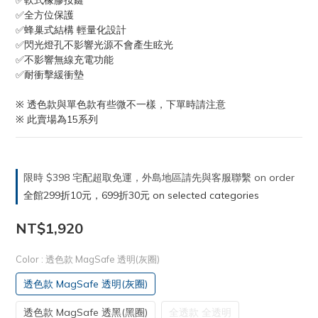
✅軟式橡膠按鍵
✅全方位保護
✅蜂巢式結構 輕量化設計
✅閃光燈孔不影響光源不會產生眩光
✅不影響無線充電功能
✅耐衝擊緩衝墊
※ 透色款與單色款有些微不一樣，下單時請注意
※ 此賣場為15系列
限時 $398 宅配超取免運，外島地區請先與客服聯繫 on order
全館299折10元，699折30元 on selected categories
NT$1,920
Color
: 透色款 MagSafe 透明(灰圈)
透色款 MagSafe 透明(灰圈)
透色款 MagSafe 透黑(黑圈)
全透款 全透明