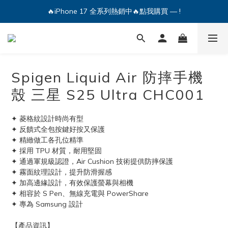
🔥iPhone 17 全系列熱銷中🔥點我購買 — !
💕加入Q哥 Line 新好友領優惠券！🎫
🔥iPhone 17 全系列熱銷中🔥點我購買 — !
Spigen Liquid Air 防摔手機
殼 三星 S25 Ultra CHC001
✦ 菱格紋設計時尚有型
✦ 反饋式全包按鍵好按又保護
✦ 精緻做工各孔位精準
✦ 採用 TPU 材質，耐用堅固
✦ 通過軍規級認證，Air Cushion 技術提供防摔保護
✦ 霧面紋理設計，提升防滑握感
✦ 加高邊緣設計，有效保護螢幕與相機
✦ 相容於 S Pen、無線充電與 PowerShare
✦ 專為 Samsung 設計
【產品資訊】