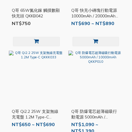
Q哥 65W氮化鎵 觸摸數顯
Q哥 快充小磚塊行動電源
快充頭 QKKB042
10000mAh / 20000mAh
QKKP022
NT$750
NT$690 ~ NT$890
Q哥 Qi2.2 25W 支架無線
Q哥 防爆電芯超薄磁吸行
充電盤 1.2M Type-C
動電源 5000mAh /
QKKK033
10000mAh QKKP010
NT$650 ~ NT$690
NT$1,090 ~
NT$1,390