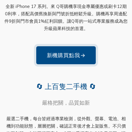
全新 iPhone 17 系列。來 Q哥購機享現金專屬優惠或刷卡12期
0利率，搭配高價舊換新與門號折抵輕鬆升級。購機再享周邊配
件9折與門市會員1%紅利回饋。讓Q哥的一站式專業服務成為您
升級蘋果科技的首選。
新機購買點我
→
🔄 上百隻二手機 🔄
嚴格把關，品質如新
嚴選二手機，每台皆經過專業檢測，從外觀、螢幕、電池、相
機到功能狀態，層層把關，確認正常後才會上架販售。不只價