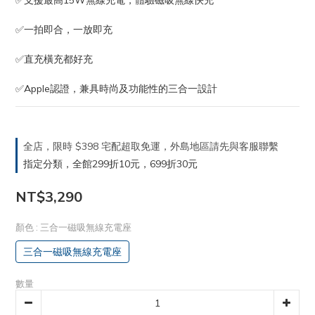
✅支援最高15W無線充電，體驗磁吸無線快充
✅一拍即合，一放即充
✅直充橫充都好充
✅Apple認證，兼具時尚及功能性的三合一設計
全店，限時 $398 宅配超取免運，外島地區請先與客服聯繫
指定分類，全館299折10元，699折30元
NT$3,290
顏色
: 三合一磁吸無線充電座
三合一磁吸無線充電座
數量