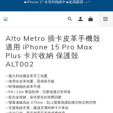
🔥iPhone 17 全系列熱銷中🔥點我購買 — !
💕加入Q哥 Line 新好友領優惠券！🎫
🔥iPhone 17 全系列熱銷中🔥點我購買 — !
Alto Metro 插卡皮革手機殼
適用 iPhone 15 Pro Max
Plus 卡片收納 保護殼
ALT002
✅義大利頭層皮革手工包覆
✅使用全皮革包覆，質感再升級
✅輕薄細緻的皮革手感
✅5ft / 1.5m 軍規防摔，完整保護日常摔落
✅鋁合金按鍵，提供更良好按壓回饋
✅螢幕邊緣高起 0.75mm，貼上螢幕保護貼後仍有足夠空間
✅支援無線充電，建議充電時將卡片拿起