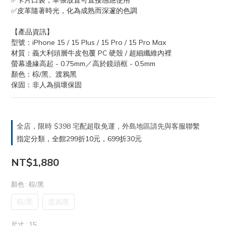
✅卡片口袋，單張放置可直接感應使用
✅皮革隨著時光，化為成熟而深邃的色調
【產品資訊】
型號：iPhone 15 / 15 Plus / 15 Pro / 15 Pro Max
材質：義大利頭層牛皮包覆 PC 硬殼 / 超細纖維內裡
螢幕邊緣高起 - 0.75mm／高於鏡頭框 - 0.5mm
顏色：棕/黑、渡鴉黑
保固：非人為損壞保固
全店，限時 $398 宅配超取免運，外島地區請先與客服聯繫
指定分類，全館299折10元，699折30元
NT$1,880
顏色
: 棕/黑
棕/黑
渡鴉黑
尺寸
: 15