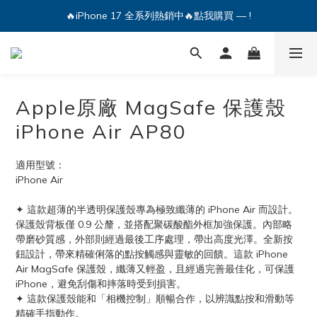
🔥iPhone 17 全系列熱銷中🔥點我購買 — !
🔥iPhone 17 全系列熱銷中🔥點我購買 — !
💕加入Q哥 Line 新好友領優惠券！🎫
🔥iPhone 17 全系列熱銷中🔥點我購買 — !
Apple原廠 MagSafe 保護殼
iPhone Air AP80
適用型號：
iPhone Air
✦ 這款超薄的半透明保護殼專為極致纖薄的 iPhone Air 而設計。
保護殼背板僅 0.9 公釐，並搭配聚碳酸酯外框加強保護。內部略
帶磨砂質感，外部則經過最後工序處理，帶出高度光澤。全新按
鈕設計，帶來精確俐落的點按觸感與靈敏的回饋。這款 iPhone 
Air MagSafe 保護殼，纖薄又輕盈，且經過完善最佳化，可保護 
iPhone，避免刮傷和摔落時受到損害。
✦ 這款保護殼能和「相機控制」順暢合作，以辨識點按和滑動等
精確手指動作。