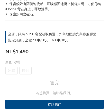
✦ 保護殼附有兩個連接點，可以穩固地掛上斜背掛繩，方便你將 
iPhone 背在身上，釋放雙手。
✦ 保護殼內含磁石。
全店，限時 $398 宅配超取免運，外島地區請先與客服聯繫
指定分類，全館299折10元，699折30元
NT$1,490
顏色
: 冰霜
冰霜
暗影
售完
若想購買，請聯絡我們。
聯絡我們