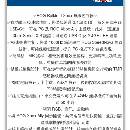
✨ROG Raikiri II Xbox 無線控制器✨
✅多功能三模連線功能：具備低延遲 2.4GHz RF、藍牙® 或有線 
USB-C®，可在 PC 及 ROG Xbox Ally 上遊玩；此外，還通過 
Xbox Series X|S 認證，可透過 USB-C 及 2.4GHz RF 連接
✅極速響應控制：具備 1000Hz 輪詢率的 ROG SpeedNova 無線
技術，可確保極低延遲，提升 PC 模式下的遊戲表現
✅防漂移 TMR 搖桿：相較於霍爾效應搖桿，更加精準且功耗更
低，並提供卓越的防漂移效能
✅雙模式板機設計：可在短行程的微動開關板機與全行程的 TMR 
感應器板機之間無縫切換
✅微動開關按鈕：十字鍵、ABXY 按鈕、後側按鍵及肩鍵皆具備
即時觸發與觸覺反饋
✅延長電池續航力：單次充電即可在 2.4GHz 無線模式下遊玩長
達 50 小時
*關閉 RGB、音訊、震動時
✅與 ROG Xbox Ally 同步開發：具備兩個專用快捷鍵，並採用該
遊戲掌機的標誌性設計元素
✅提升握持感：親膚觸感與防滑設計，提供持久的舒適度與穩定