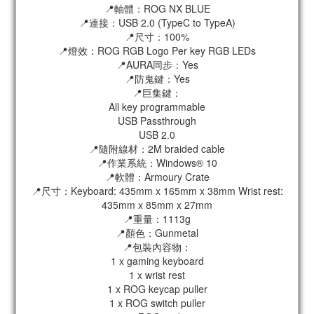
📍軸體：ROG NX BLUE
📍連接：USB 2.0 (TypeC to TypeA)
📍尺寸：100%
📍燈效：ROG RGB Logo Per key RGB LEDs
📍AURA同步：Yes
📍防鬼鍵：Yes
📍巨集鍵：
All key programmable
USB Passthrough
USB 2.0
📍隨附線材：2M braided cable
📍作業系統：Windows® 10
📍軟體：Armoury Crate
📍尺寸：Keyboard: 435mm x 165mm x 38mm Wrist rest:
435mm x 85mm x 27mm
📍重量：1113g
📍顏色：Gunmetal
📍包裝內容物：
1 x gaming keyboard
1 x wrist rest
1 x ROG keycap puller
1 x ROG switch puller