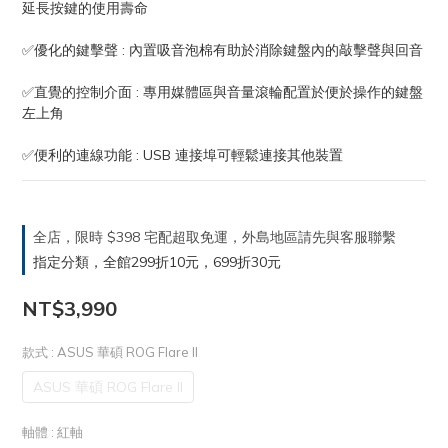
延長按鍵的使用壽命
✅優化的鍵擊聲 : 內置吸音泡棉有助於消除鍵盤內的敲擊聲與回音
✅直覺的控制介面 : 專用媒體區與音量滾輪配置於便於操作的鍵盤
左上角
✅便利的連線功能 : USB 連接埠可輕鬆連接其他裝置
全店，限時 $398 宅配超取免運，外島地區請先與客服聯繫
指定分類，全館299折10元，699折30元
NT$3,990
款式
: ASUS 華碩 ROG Flare II
ASUS 華碩 ROG Flare II
軸體
: 紅軸