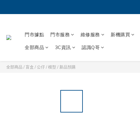
門市據點
門市服務
維修服務
新機購買
全部商品
3C資訊
認識Q哥
全部商品
/
盲盒 / 公仔 / 模型
/
新品預購