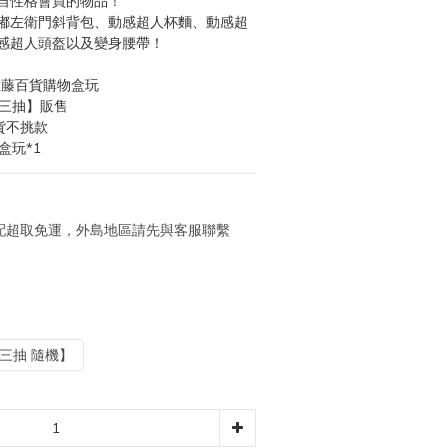
自性格會買的物品！
嘟左衛門斜背包、動感超人杯麵、動感超
感超人頭盔以及變身腰帶！
新佐藤百貨購物盒玩
【三抽】販售
貨不挑款
盒玩*1
 宅配超取免運，外島地區請先與客服聯繫
三抽 隨機】