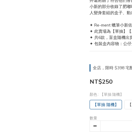
外還附贈了符合他們各
小新的部分收錄了肥嘟
人變身套組的盒子、動
✦ Re-ment 蠟筆小
✦ 此賣場為【單抽】
✦ 共6款，盲盒隨機出
✦ 包裝盒內容物：公仔
全店，限時 $398
NT$250
顏色
: 【單抽 隨機】
【單抽 隨機】
【
數量