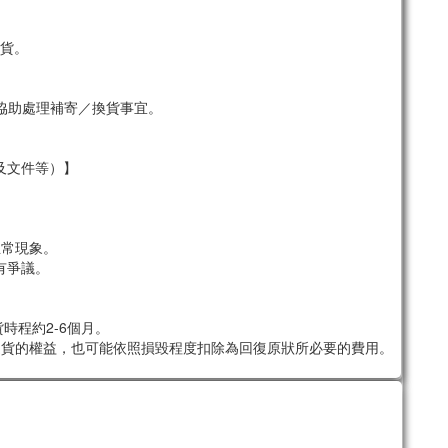
貨。
協助處理補寄／換貨事宜。
及文件等）】
。
正常現象。
有爭議。
時程約2-6個月。
退貨的權益，也可能依照損毀程度扣除為回復原狀所必要的費用。