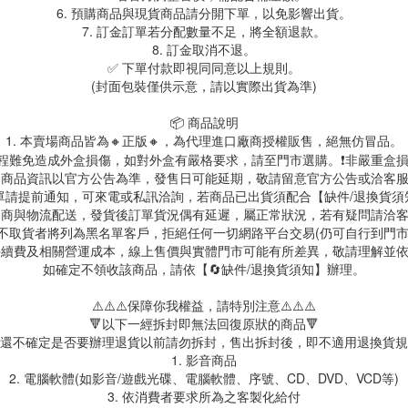
6. 預購商品與現貨商品請分開下單，以免影響出貨。
7. 訂金訂單若分配數量不足，將全額退款。
8. 訂金取消不退。
✅ 下單付款即視同同意以上規則。
(封面包裝僅供示意，請以實際出貨為準)
📦 商品說明
1. 本賣場商品皆為
🔸正版🔸，為代理進口廠商授權販售，絕無仿冒品。
送過程難免造成外盒損傷，如對外盒有嚴格要求，請至門市選購。❗非嚴重盒損
. 商品資訊以官方公告為準，發售日可能延期，敬請留意官方公告或洽客
訂單請提前通知，可來電或私訊洽詢，若商品已出貨須配合【缺件/退換貨
 超商與物流配送，發貨後訂單貨況偶有延遲，屬正常狀況，若有疑問請洽
故不取貨者將列為黑名單客戶，拒絕任何一切網路平台交易(仍可自行到門
台手續費及相關營運成本，線上售價與實體門市可能有所差異，敬請理解並
如確定不領收該商品，請依【🔄缺件/退換貨須知】辦理。
⚠️⚠️⚠️保障你我權益，請特別注意⚠️⚠️⚠️
🔻以下一經拆封即無法回復原狀的商品🔻
還不確定是否要辦理退貨以前請勿拆封，售出拆封後，即不適用退換貨規
1. 影音商品
2. 電腦軟體(如影音/遊戲光碟、電腦軟體、序號、CD、DVD、VCD等)
3. 依消費者要求所為之客製化給付