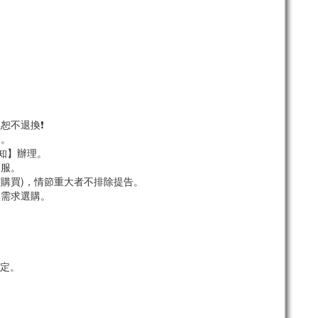
恕不退換❗
服。
須知】辦理。
客服。
市購買)，情節重大者不排除提告。
依需求選購。
定。