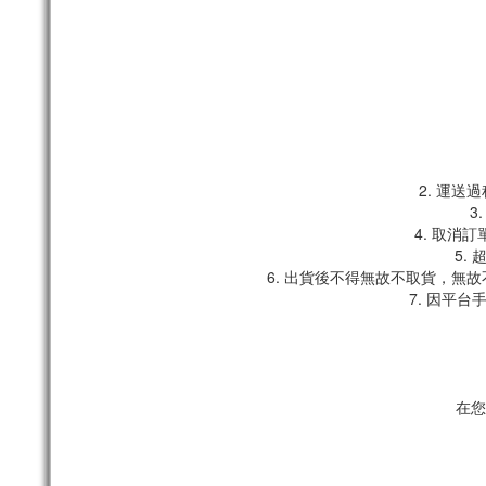
2. 運
3
4. 取消
5.
6. 出貨後不得無故不取貨，無
7. 因平
在您