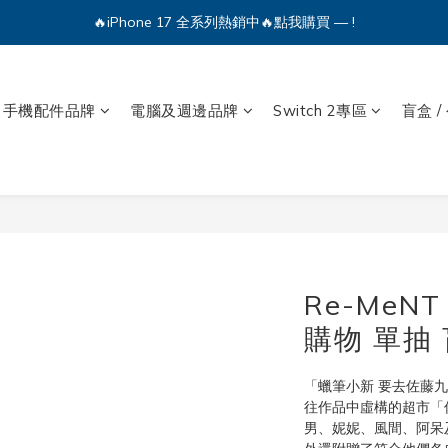
🔥iPhone 17 全系列熱銷中🔥點我購買 — !
🔥iPhone 17 全系列熱銷中🔥點我購買 — !
💕加入Q哥 Line 新好友領優惠券！🎫
手機配件品牌
電腦及週邊品牌
Switch 2專區
盲盒 /
🔥iPhone 17 全系列熱銷中🔥點我購買 — !
Re-MeN
購物 單抽 
「蠟筆小新 要去佐藤
往作品中虛構的超市「
男、妮妮、風間、阿呆