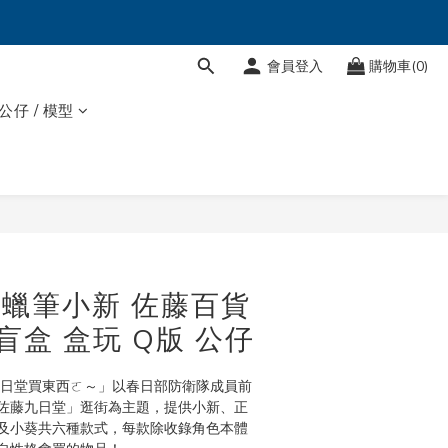
會員登入
購物車(0)
 公仔 / 模型
立即購買
T 蠟筆小新 佐藤百貨
盲盒 盒玩 Q版 公仔
九日堂買東西ㄛ～」以春日部防衛隊成員前
佐藤九日堂」逛街為主題，提供小新、正
及小葵共六種款式，每款除收錄角色本體