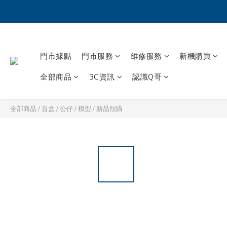
門市據點
門市服務
維修服務
新機購買
全部商品
3C資訊
認識Q哥
全部商品
/
盲盒 / 公仔 / 模型
/
新品預購