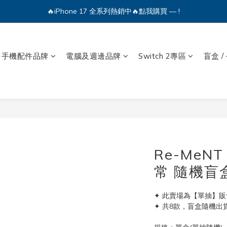
🔥iPhone 17 全系列熱銷中🔥點我購買 — !
🔥iPhone 17 全系列熱銷中🔥點我購買 — !
💕加入Q哥 Line 新好友領優惠券！🎫
手機配件品牌
電腦及週邊品牌
Switch 2專區
盲盒 /
🔥iPhone 17 全系列熱銷中🔥點我購買 — !
Re-MeN
常 隨機盲
✦ 此賣場為【單抽】販
✦ 共8款，盲盒隨機出