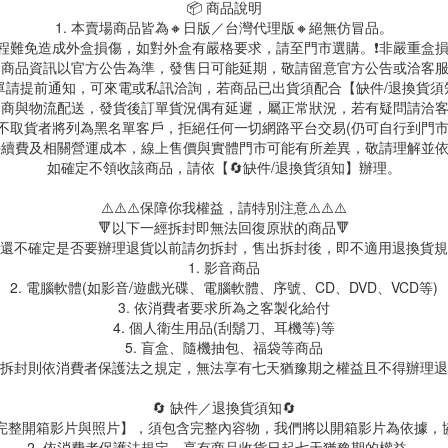
📦 商品說明
1. 本賣場商品皆為🔸日版／台灣代理版🔸絕無仿冒品。
送過程難免造成外盒損傷，如對外盒有嚴格要求，請至門市選購。❗非嚴重盒損
. 商品資訊以官方公告為準，發售日可能延期，敬請留意官方公告或洽客
訂單請提前通知，可來電或私訊洽詢，若商品已出貨須配合【缺件/退換貨
 超商與物流配送，發貨後訂單貨況偶有延遲，屬正常狀況，若有疑問請洽
故不取貨者將列為黑名單客戶，拒絕任何一切網路平台交易(仍可自行到門
台手續費及相關營運成本，線上售價與實體門市可能有所差異，敬請理解並
如確定不領收該商品，請依【🔄缺件/退換貨須知】辦理。
⚠️⚠️⚠️保障你我權益，請特別注意⚠️⚠️⚠️
🔻以下一經拆封即無法回復原狀的商品🔻
還不確定是否要辦理退貨以前請勿拆封，售出拆封後，即不適用退換貨規
1. 影音商品
2. 電腦軟體(如影音/遊戲光碟、電腦軟體、序號、CD、DVD、VCD等)
3. 依消費者要求所為之客製化給付
4. 個人衛生用品(刮鬍刀、耳機等)等
5. 盲盒、隨機抽包、福袋等商品
拆封則依消費者保護法之規定，無法享有七天猶豫期之權益且不得辦理退
🔄 缺件／退換貨須知🔄
製【完整開箱影片與照片】，須包含完整內容物，我們將以開箱影片為依據，
2. 依消費者保護法規定，享有商品收貨日起七天猶豫期的權益。