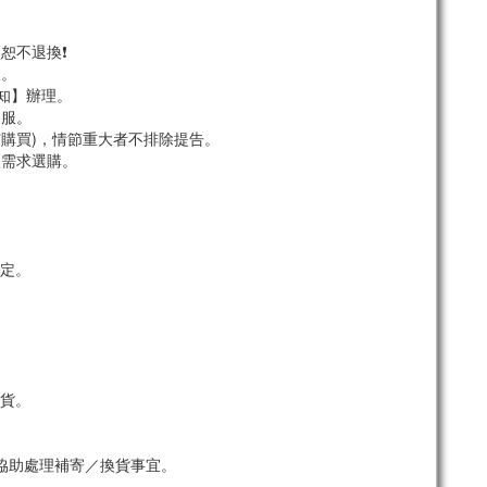
恕不退換❗
服。
須知】辦理。
客服。
市購買)，情節重大者不排除提告。
依需求選購。
定。
貨。
協助處理補寄／換貨事宜。