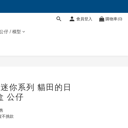
會員登入
購物車(0)
 公仔 / 模型
T 迷你系列 貓田的日
盒 公仔
售
貨不挑款