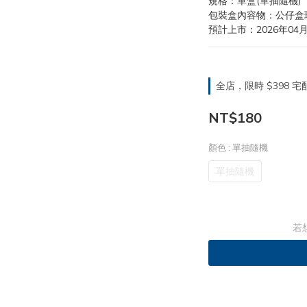
規格：單盒(單抽隨機)
包裝盒內容物：公仔盒玩
預計上市：2026年04
全店，限時 $398
NT$180
顏色
: 單抽隨機
單抽隨機
若