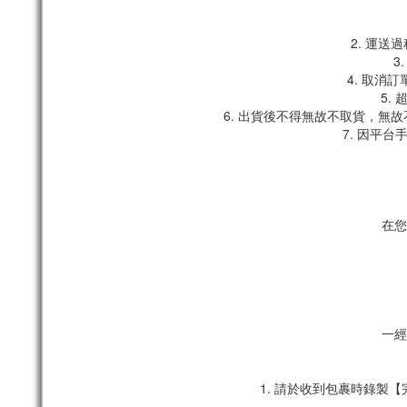
2. 運
3
4. 取消
5.
6. 出貨後不得無故不取貨，無
7. 因平
在您
一經
1. 請於收到包裹時錄