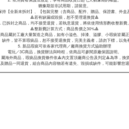
猶豫期並非試用期，請留意。
保持【全新未拆封】、【包裝完整（含商品、配件、贈品、保證書、外盒
🔺若有缺漏或毀損，恕不受理退換貨🔺
3. 已拆封之商品，均不接受退貨，若執意退貨，將依使用情形酌收整新費
🔺整新費計算方式：商品售價之30%🔺
具類商品屬於工廠大量製造之商品，如有小溢色、掉漆、溢膠、小瑕疵皆屬
、缺件，皆不算瑕疵品，恕不接受退換貨，完美主義者，請勿下標，以免
5. 新品瑕疵可依各家代理商／廠商換貨方式協助辦理
電玩／3C商品，換貨辦法與時程，依商品可參閱原廠保固說明。
屬海外商品，瑕疵品換貨條件依🔺內文置頂廠商公告及判定🔺為準，換貨
商品及贈品一同退貨，組合商品內容物若有遺失、毀損或缺件，可能影響您