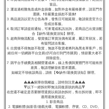
冒品。
2. 運送過程難免造成外盒損傷，如對外盒有嚴格要求，請至門市
選購。❗非嚴重盒損恕不退換❗
3. 商品資訊以官方公告為準，發售日可能延期，敬請留意官方公
告或洽客服。
4. 取消訂單請提前通知，可來電或私訊洽詢，若商品已出貨須配
合【缺件/退換貨須知】辦理。
5. 超商與物流配送，發貨後訂單貨況偶有延遲，屬正常狀況，若
有疑問請洽客服。
6. 出貨後不得無故不取貨，無故不取貨者將列為黑名單客戶，拒
絕任何一切網路平台交易(仍可自行到門市購買)，情節重大者不
排除提告。
7. 因平台手續費及相關營運成本，線上售價與實體門市可能有所
差異，敬請理解並依需求選購。
如確定不領收該商品，請依【🔄缺件/退換貨須知】辦理。
⚠️⚠️⚠️保障你我權益，請特別注意⚠️⚠️⚠️
🔻以下一經拆封即無法回復原狀的商品🔻
在您還不確定是否要辦理退貨以前請勿拆封，售出拆封後，即不
適用退換貨規定。
1. 影音商品
2. 電腦軟體(如影音/遊戲光碟、電腦軟體、序號、CD、DVD、