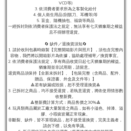
VCD等)
3. 依消費者要求所為之客製化給付
4. 個人衛生用品(刮鬍刀、耳機等)等
5. 盲盒、隨機抽包、福袋等商品
一經拆封則依消費者保護法之規定，無法享有七天猶豫期之權益
且不得辦理退貨。
🔄 缺件／退換貨須知🔄
1. 請於收到包裹時錄製【完整開箱影片與照片】，須包含完整內
容物，我們將以開箱影片為依據，協助處理補寄／換貨事宜。
2. 依消費者保護法規定，享有商品收貨日起七天猶豫期的權益。
猶豫期並非試用期，請留意。
退貨商品須保持【全新未拆封】、【包裝完整（含商品、配件、
贈品、保證書、外盒及文件等）】
🔺若有缺漏或毀損，恕不受理退換貨🔺
3. 已拆封之商品，均不接受退貨，若執意退貨，將依使用情形酌
收整新費。
🔺整新費計算方式：商品售價之30%🔺
4. 玩具類商品屬於工廠大量製造之商品，如有小溢色、掉漆、溢
膠、小瑕疵皆屬正常現象。
非斷裂、缺件，皆不算瑕疵品，恕不接受退換貨，完美主義者，
請勿下標，以免有爭議。