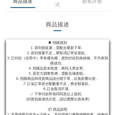
商品描述
顧客評價
式
商品描述
🔔 預購規則
1. 若到貨延遲，需配合重新下單。
2. 若到貨量不足，將取消訂單並退款。
3. 已付款（信用卡）享有優先權，貨到付款則為候補，不代表預
購成功。
4. 預購品若未取貨，將列入黑名單。
5. 若官方調整售價，需配合補差額。
6. 預購商品與現貨商品請分開下單，以免影響出貨。
7. 訂金訂單若分配數量不足，將全額退款。
8. 訂金取消不退。
✅ 下單付款即視同同意以上規則。
(封面包裝僅供示意，請以實際出貨為準)
📦 商品說明
1. 本賣場商品皆為
🔸正版🔸，為代理進口廠商授權販售，絕無仿