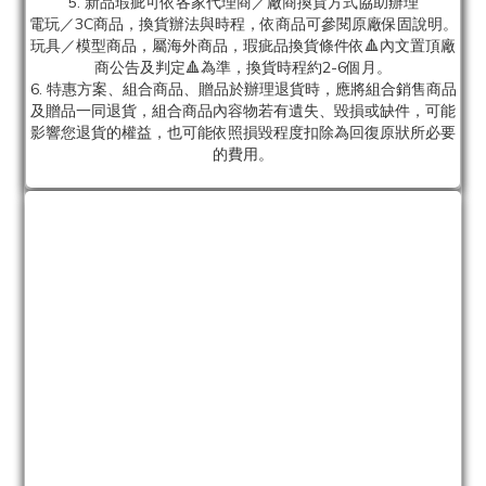
5. 新品瑕疵可依各家代理商／廠商換貨方式協助辦理
電玩／3C商品，換貨辦法與時程，依商品可參閱原廠保固說明。
玩具／模型商品，屬海外商品，瑕疵品換貨條件依🔺內文置頂廠
商公告及判定🔺為準，換貨時程約2-6個月。
6. 特惠方案、組合商品、贈品於辦理退貨時，應將組合銷售商品
及贈品一同退貨，組合商品內容物若有遺失、毀損或缺件，可能
影響您退貨的權益，也可能依照損毀程度扣除為回復原狀所必要
的費用。