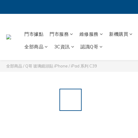
門市據點
門市服務
維修服務
新機購買
全部商品
3C資訊
認識Q哥
全部商品
/
Q哥 玻璃鏡頭貼 iPhone / iPad 系列 C39