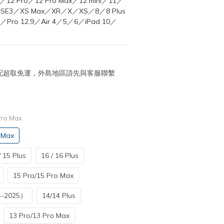
2／12 Pro／12 Pro Max／12 mini／11／
x／SE3／XS Max／XR／X／XS／8／8 Plus
11／Pro 12.9／Air 4／5／6／iPad 10／
 宅配超取免運，外島地區請先與客服聯繫
Pro Max
 Max
15 Plus
16 / 16 Plus
15 Pro/15 Pro Max
4-2025）
14/14 Plus
13 Pro/13 Pro Max