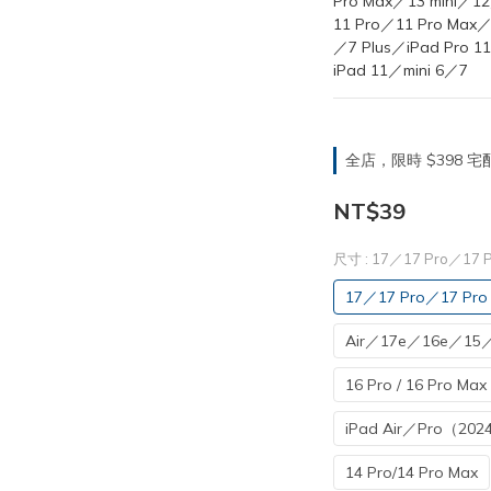
Pro Max／13 mini／1
11 Pro／11 Pro Ma
／7 Plus／iPad Pro 
iPad 11／mini 6／7
全店，限時 $398
NT$39
尺寸
: 17／17 Pro／17 
17／17 Pro／17 Pro
Air／17e／16e／15／
16 Pro / 16 Pro Max
iPad Air／Pro（202
14 Pro/14 Pro Max