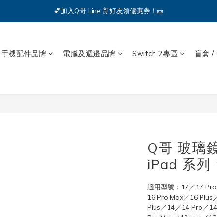
🔥iPhone 17 全系列熱銷中🔥點我購買 — !
💕加入Q哥 Line 新好友領優惠券！🎫
🔥iPhone 17 全系列熱銷中🔥點我購買 — !
手機配件品牌
電腦及週邊品牌
Switch 2專區
盲盒 /
Q哥 玻璃鏡頭
iPad 系列
適用型號：17／17 Pro／1
16 Pro Max／16 Plu
Plus／14／14 Pro／14