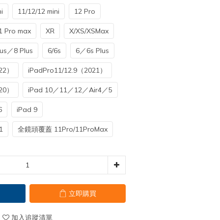
i
11/12/12 mini
12 Pro
1 Pro max
XR
X/XS/XSMax
lus／8 Plus
6/6s
6／6s Plus
022）
iPadPro11/12.9（2021）
020）
iPad 10／11／12／Air4／5
6
iPad 9
1
全鏡頭覆蓋 11Pro/11ProMax
立即購買
加入追蹤清單