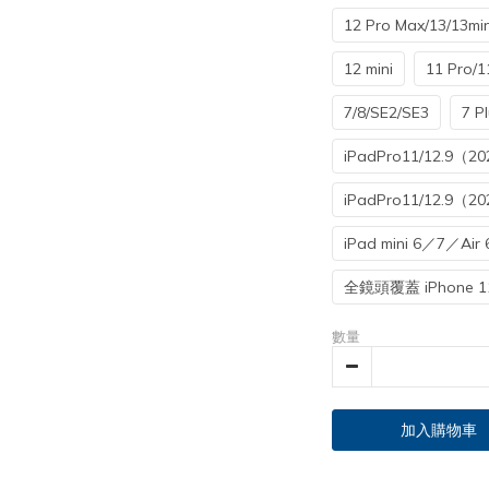
12 Pro Max/13/13min
12 mini
11 Pro/1
7/8/SE2/SE3
7 P
iPadPro11/12.9（2
iPadPro11/12.9（2
iPad mini 6／7／Air 
全鏡頭覆蓋 iPhone 1
數量
加入購物車