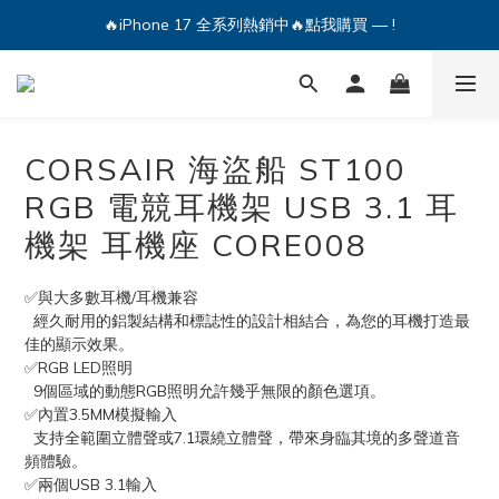
🔥iPhone 17 全系列熱銷中🔥點我購買 — !
🔥iPhone 17 全系列熱銷中🔥點我購買 — !
💕加入Q哥 Line 新好友領優惠券！🎫
🔥iPhone 17 全系列熱銷中🔥點我購買 — !
CORSAIR 海盜船 ST100
RGB 電競耳機架 USB 3.1 耳
機架 耳機座 CORE008
✅與大多數耳機/耳機兼容
  經久耐用的鋁製結構和標誌性的設計相結合，為您的耳機打造最
佳的顯示效果。
✅RGB LED照明
  9個區域的動態RGB照明允許幾乎無限的顏色選項。
✅內置3.5MM模擬輸入
  支持全範圍立體聲或7.1環繞立體聲，帶來身臨其境的多聲道音
頻體驗。
✅兩個USB 3.1輸入