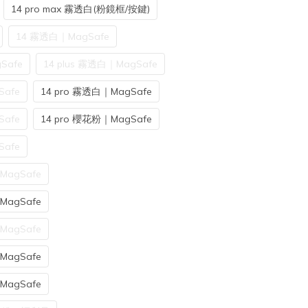
14 pro max 霧透白(粉鏡框/按鍵)
14 霧透白｜MagSafe
Safe
14 plus 霧透白｜MagSafe
Safe
14 pro 霧透白｜MagSafe
Safe
14 pro 櫻花粉｜MagSafe
Safe
MagSafe
MagSafe
MagSafe
MagSafe
MagSafe