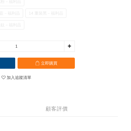
e櫻花粉－福利品
寶石藍－福利品
14 重裝黑－福利品
e沙漠鈦－福利品
立即購買
加入追蹤清單
顧客評價