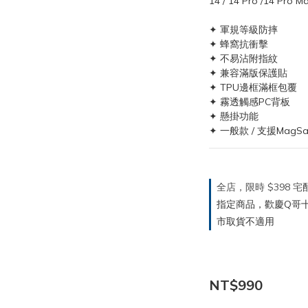
14 / 14 Pro /14 Pro Ma
✦ 軍規等級防摔
✦ 蜂窩抗衝擊
✦ 不易沾附指紋
✦ 兼容滿版保護貼
✦ TPU邊框滿框包覆
✦ 霧透觸感PC背板
✦ 懸掛功能
✦ 一般款 / 支援MagS
全店，限時 $398
指定商品，歡慶Q哥十週
市取貨不適用
NT$990