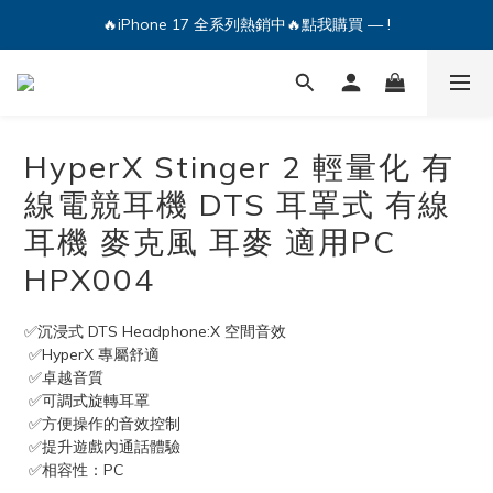
🔥iPhone 17 全系列熱銷中🔥點我購買 — !
💕加入Q哥 Line 新好友領優惠券！🎫
🔥iPhone 17 全系列熱銷中🔥點我購買 — !
HyperX Stinger 2 輕量化 有
線電競耳機 DTS 耳罩式 有線
耳機 麥克風 耳麥 適用PC
HPX004
✅沉浸式 DTS Headphone:X 空間音效
 ✅HyperX 專屬舒適
 ✅卓越音質
 ✅可調式旋轉耳罩
 ✅方便操作的音效控制
 ✅提升遊戲內通話體驗
 ✅相容性：PC