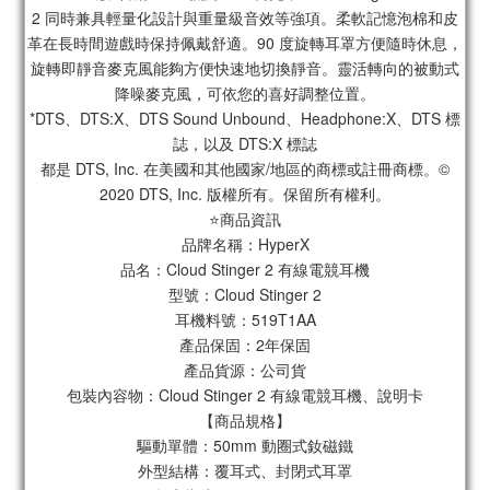
2 同時兼具輕量化設計與重量級音效等強項。柔軟記憶泡棉和皮
革在長時間遊戲時保持佩戴舒適。90 度旋轉耳罩方便隨時休息，
旋轉即靜音麥克風能夠方便快速地切換靜音。靈活轉向的被動式
降噪麥克風，可依您的喜好調整位置。
*DTS、DTS:X、DTS Sound Unbound、Headphone:X、DTS 標
誌，以及 DTS:X 標誌
都是 DTS, Inc. 在美國和其他國家/地區的商標或註冊商標。©
2020 DTS, Inc. 版權所有。保留所有權利。
⭐️商品資訊
品牌名稱：HyperX
品名：Cloud Stinger 2 有線電競耳機
型號：Cloud Stinger 2
耳機料號：519T1AA
產品保固：2年保固
產品貨源：公司貨
包裝內容物：Cloud Stinger 2 有線電競耳機、說明卡
【商品規格】
驅動單體：50mm 動圈式釹磁鐵
外型結構：覆耳式、封閉式耳罩