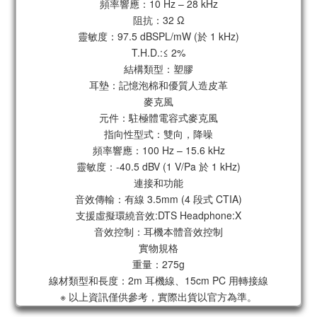
頻率響應：10 Hz – 28 kHz
阻抗：32 Ω
靈敏度：97.5 dBSPL/mW (於 1 kHz)
T.H.D.:≤ 2%
結構類型：塑膠
耳墊：記憶泡棉和優質人造皮革
麥克風
元件：駐極體電容式麥克風
指向性型式：雙向，降噪
頻率響應：100 Hz – 15.6 kHz
靈敏度：-40.5 dBV (1 V/Pa 於 1 kHz)
連接和功能
音效傳輸：有線 3.5mm (4 段式 CTIA)
支援虛擬環繞音效:DTS Headphone:X
音效控制：耳機本體音效控制
實物規格
重量：275g
線材類型和長度：2m 耳機線、15cm PC 用轉接線
※ 以上資訊僅供參考，實際出貨以官方為準。