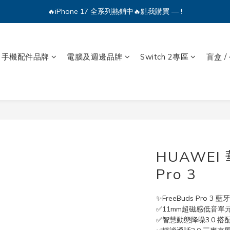
🔥iPhone 17 全系列熱銷中🔥點我購買 — !
🔥iPhone 17 全系列熱銷中🔥點我購買 — !
💕加入Q哥 Line 新好友領優惠券！🎫
🔥iPhone 17 全系列熱銷中🔥點我購買 — !
手機配件品牌
電腦及週邊品牌
Switch 2專區
盲盒 /
HUAWEI 
Pro 3
✨FreeBuds Pro 3 
✅11mm超磁感低音單元
✅智慧動態降噪3.0 