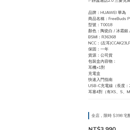
✅靜謐通話2.0 三麥克
品牌：HUAWEI 華為
商品名稱：FreeBuds P
型號：T0018
顏色：陶瓷白 / 冰霜銀 
BSMI：R36368
NCC：(左耳)CCAK23LP1
保固：一年
貨源：公司貨
包裝盒內容物：
耳機×1對
充電盒
快速入門指南
USB-C充電線（長度：2
耳塞4對（有XS、S、M
全店，限時 $398
NT$3,990