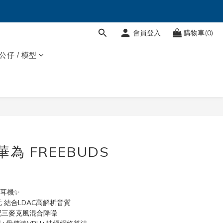
會員登入
購物車(0)
 公仔 / 模型
華為 FREEBUDS
藍牙耳機✨
 結合LDAC高解析音質
搭配三麥克風混合降噪