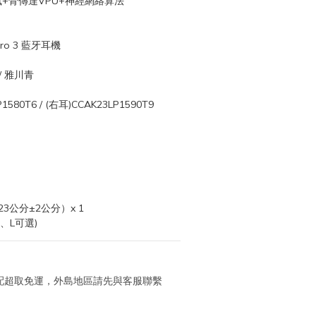
風+骨傳達VPU+神經網絡算法
ro 3 藍牙耳機
/ 雅川青
580T6 / (右耳)CCAK23LP1590T9
3公分±2公分）x 1
、L可選)
 宅配超取免運，外島地區請先與客服聯繫