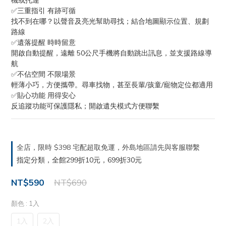
機或托運
✅三重指引 有跡可循
找不到在哪？以聲音及亮光幫助尋找；結合地圖顯示位置、規劃
路線
✅遺落提醒 時時留意
開啟自動提醒，遠離 50公尺手機將自動跳出訊息，並支援路線導
航
✅不佔空間 不限場景
輕薄小巧，方便攜帶。尋車找物，甚至長輩/孩童/寵物定位都適用
✅貼心功能 用得安心
反追蹤功能可保護隱私；開啟遺失模式方便聯繫
全店，限時 $398 宅配超取免運，外島地區請先與客服聯繫
指定分類，全館299折10元，699折30元
NT$590
NT$690
顏色
: 1入
1入
2入