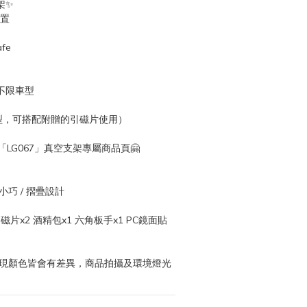
架✨
放置
fe
不限車型
e機型，可搭配附贈的引磁片使用）
「LG067」真空支架專屬商品頁🤗
小巧 / 摺疊設計
片x2 酒精包x1 六角板手x1 PC鏡面貼
呈現顏色皆會有差異，商品拍攝及環境燈光