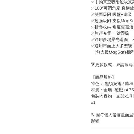
✨手動真空吸附磁吸支
✅180°可調角度 直橫
✅雙面吸附 吸盤+磁吸
✅超強吸附 支援MagSa
✅折疊收納 角度更靈活
✅無須充電 一鍵即吸
✅適用多場景光滑面、
✅適用市面上大多型號
 （無支援MagSaf
🔻更多款式，🔎請搜尋
【商品規格】
特色： 無須充電 / 體積
材質：金屬+磁鐵+ABS
包裝內容物：支架x1 引磁
x1
※ 因每個人螢幕畫面
影響