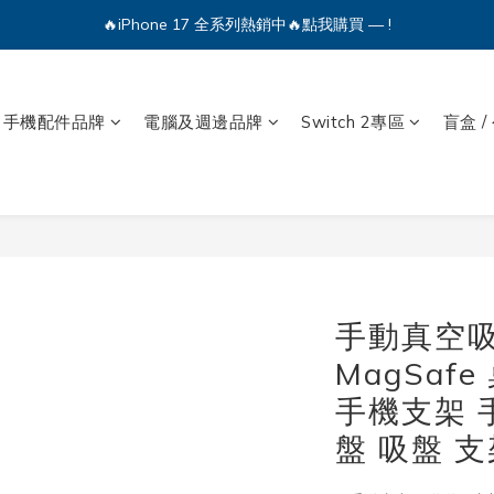
🔥iPhone 17 全系列熱銷中🔥點我購買 — !
💕加入Q哥 Line 新好友領優惠券！🎫
🔥iPhone 17 全系列熱銷中🔥點我購買 — !
手機配件品牌
電腦及週邊品牌
Switch 2專區
盲盒 /
手動真空吸
MagSaf
手機支架 
盤 吸盤 支