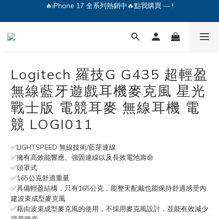
🔥iPhone 17 全系列熱銷中🔥點我購買 — !
💕加入Q哥 Line 新好友領優惠券！🎫
🔥iPhone 17 全系列熱銷中🔥點我購買 — !
Logitech 羅技G G435 超輕盈
無線藍牙遊戲耳機麥克風 星光
戰士版 電競耳麥 無線耳機 電
競 LOGI011
✅LIGHTSPEED 無線技術/藍芽連線
✅擁有高效能響應、強固連線以及長效電池壽命
✅頭罩式
✅165公克舒適重量
✅具備輕盈結構，只有165公克，能整天配戴也能保持舒適感受內
建波束成型麥克風
✅藉由波束成型麥克風的使用，不採用麥克風設計，並能有效減少