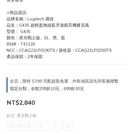
背景噪音
⭐️商品資訊
品牌名稱：Logitech 羅技
品名：G435 超輕盈無線藍牙遊戲耳機麥克風
型號： G435
顏色：星光戰士版、白、黑、藍
BSMI：T41126
NCC：CCAQ21LP0190T6 / 接收器：CCAQ21LP0200T9
產品保固：2年保固
全店，限時 $398 宅配超取免運，外島地區請先與客服聯繫
指定分類，全館299折10元，699折30元
NT$2,840
款式
: 星光戰士版
星光戰士版
白
黑
藍