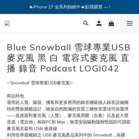
🔥iPhone 17 全系列熱銷中🔥點我購買 — !
🔥iPhone 17 全系列熱銷中🔥點我購買 — !
💕加入Q哥 Line 新好友領優惠券！🎫
🔥iPhone 17 全系列熱銷中🔥點我購買 — !
Blue Snowball 雪球專業USB
麥克風 黑 白 電容式麥克風 直
播 錄音 Podcast LOGI042
✨Snowball 雪球專業USB麥克風✨
商品特色
適用於人聲、樂器、播客和更多應用的錄音棚級個人錄音設備獨
特的雙振膜艙設計，確保自然飽滿的音質三種收音選項可供選擇
——直接面對麥克風（人聲）、麥克風周圍（合奏）以及超大聲
音源（電吉他）相容PC和 Mac，無需安裝驅動隨附堅固的可調節
麥克風支架和 USB 連接線
利用世界最暢銷之 USB 麥克風產品系列中的 Snowball，為播