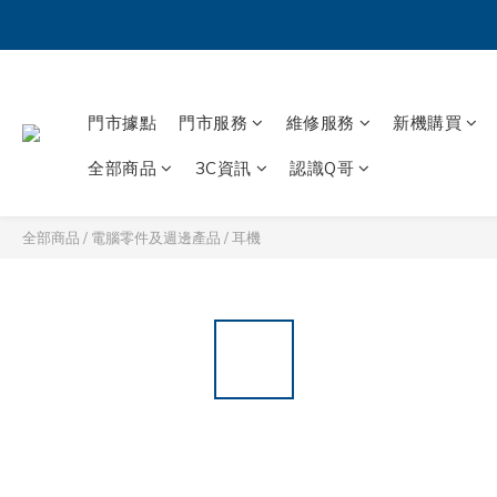
門市據點
門市服務
維修服務
新機購買
全部商品
3C資訊
認識Q哥
全部商品
/
電腦零件及週邊產品
/
耳機