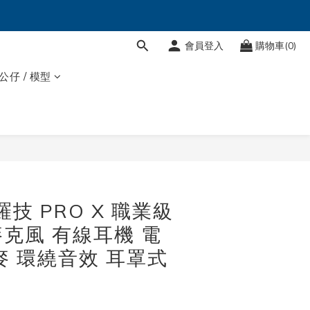
會員登入
購物車(0)
 公仔 / 模型
h 羅技 PRO X 職業級
克風 有線耳機 電
麥 環繞音效 耳罩式