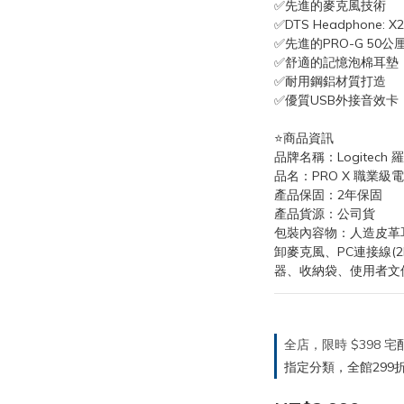
✅先進的麥克風技術
✅DTS Headphone: 
✅先進的PRO-G 50公
✅舒適的記憶泡棉耳墊
✅耐用鋼鋁材質打造
✅優質USB外接音效卡
⭐️商品資訊
品牌名稱：Logitech 
品名：PRO X 職業級
產品保固：2年保固
產品貨源：公司貨
包裝內容物：人造皮革
卸麥克風、PC連接線(2
器、收納袋、使用者文
全店，限時 $398
指定分類，全館299折