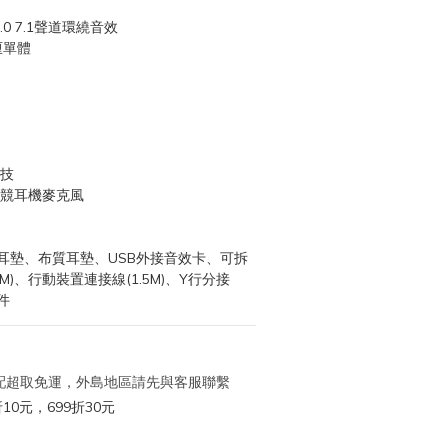
X2.0 7.1聲道環繞音效
厘單體
羅技
電競耳機麥克風
耳墊、布質耳墊、USB外接音效卡、可拆
M)、行動裝置連接線(1.5M)、Y行分接
件
 宅配超取免運，外島地區請先與客服聯繫
10元，699折30元