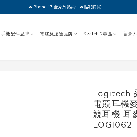
🔥iPhone 17 全系列熱銷中🔥點我購買 — !
💕加入Q哥 Line 新好友領優惠券！🎫
🔥iPhone 17 全系列熱銷中🔥點我購買 — !
手機配件品牌
電腦及週邊品牌
Switch 2專區
盲盒 /
Logitec
電競耳機麥
競耳機 耳
LOGI062