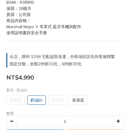
BSMI：R38900
保固：18個月
貨源：公司貨
商品內容物：
Marshall Major V 耳罩式 藍牙耳機與配件
使用說明書與安全手冊
全店，限時 $398 宅配超取免運，外島地區請先與客服聯繫
指定分類，全館299折10元，699折30元
NT$4,990
顏色
: 奶油白
經典黑
奶油白
復古棕
夜幕藍
數量