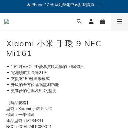
🔥iPhone 17 全系列熱銷中🔥點我購買 — !
💕加入Q哥 Line 新好友領優惠券！🎫
🔥iPhone 17 全系列熱銷中🔥點我購買 — !
Xiaomi 小米 手環 9 NFC
Mi161
✦ 1.62吋AMOLED螢幕實現流暢的互動體驗
✦ 電池續航力長達21天
✦ 支援逾150種運動模式
✦ 升級的全方位睡眠監測功能
✦ 更進步的心率及SpO₂監測
【商品規格】
型號：Xiaomi 手環 9 NFC
保固：一年保固
產品型號：M2346B1
NCC：CCAK24LP0890T1 