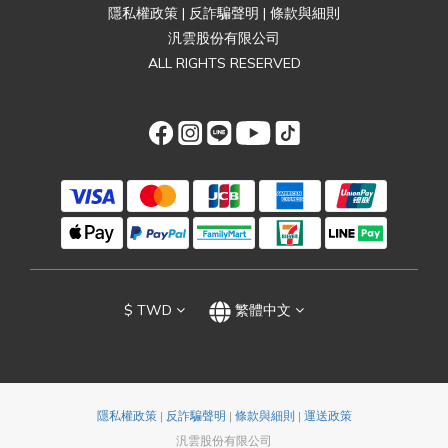
隱私權政策
|
反詐騙聲明
|
條款與細則
汎雲股份有限公司
ALL RIGHTS RESERVED
$
TWD
繁體中文
隱私權政策
|
反詐騙聲明
|
條款與細則
|
運送政策
汎雲股份有限公司