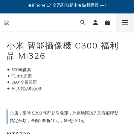
🔥iPhone 17 全系列熱銷中🔥點我購買 — !
💕加入Q哥 Line 新好友領優惠券！🎫
🔥iPhone 17 全系列熱銷中🔥點我購買 — !
小米 智能攝像機 C300 福利
品 Mi326
✦ 300萬像素
✦ F1.4大光圈
✦ 360°全景視野
✦ AI 人體活動偵測
全店，限時 $398 宅配超取免運，外島地區請先與客服聯繫
指定分類，全館299折10元，699折30元