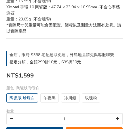
重量：15.95g (不含腕帶)
Xiaomi 手環 10 陶瓷版：47.74 × 23.94 × 10.95mm (不含心率感
測器)
重量：23.05g (不含腕帶)
*實際尺寸與重量可能會因配置、製程以及測量方法而有差異。請
以實際產品
全店，限時 $398 宅配超取免運，外島地區請先與客服聯繫
指定分類，全館299折10元，699折30元
NT$1,599
顏色
: 陶瓷版 珍珠白
陶瓷版 珍珠白
午夜黑
冰川銀
玫瑰粉
數量