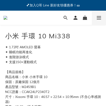
🔥iPhone 17 全系列熱銷中🔥點我購買 — !
💕加入Q哥 Line 新好友領優惠券！🎫
🔥iPhone 17 全系列熱銷中🔥點我購買 — !
小米 手環 10 Mi338
✦ 1.72吋 AMOLED 螢幕
✦ 睡眠功能再進化
✦ 進階游泳模式
✦ 支援150+運動模式
【商品規格】
商品名稱：小米 小米手環 10
保固：原廠保固 12個月
產品型號：M2459B1
NCC證書：CCAK24LP2340T2
尺寸：Xiaomi 手環 10：46.57 × 22.54 × 10.95mm (不含心率感測
器)