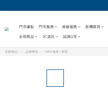
門市據點
門市服務
維修服務
新機購買
全部商品
3C資訊
認識Q哥
全部商品
/
----品牌專區----
/
MSI 微星
/
筆電