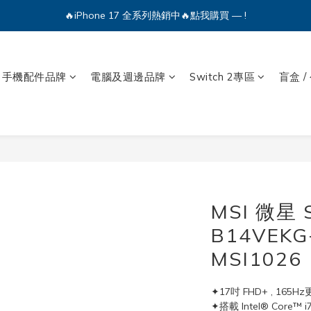
🔥iPhone 17 全系列熱銷中🔥點我購買 — !
💕加入Q哥 Line 新好友領優惠券！🎫
🔥iPhone 17 全系列熱銷中🔥點我購買 — !
手機配件品牌
電腦及週邊品牌
Switch 2專區
盲盒 /
MSI 微星 
B14VEK
MSI1026
✦17吋 FHD+ , 165H
✦搭載 Intel® Core™ 