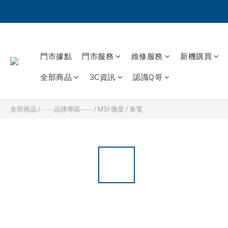
門市據點
門市服務
維修服務
新機購買
全部商品
3C資訊
認識Q哥
全部商品
/
----品牌專區----
/
MSI 微星
/
筆電