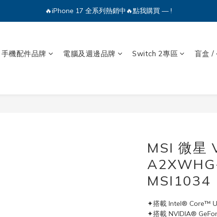
🔥iPhone 17 全系列熱銷中🔥點我購買 — !
💕加入Q哥 Line 新好友領優惠券！🎫
🔥iPhone 17 全系列熱銷中🔥點我購買 — !
手機配件品牌
電腦及週邊品牌
Switch 2專區
盲盒 /
MSI 微星 V
A2XWHG
MSI1034
✦搭載 Intel® Core™ U
✦搭載 NVIDIA® GeFor