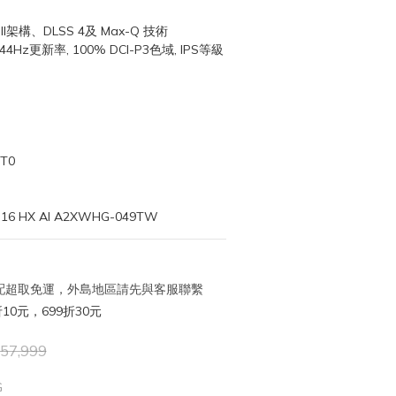
ell架構、DLSS 4及 Max-Q 技術
, 144Hz更新率, 100% DCI-P3色域, IPS等級
T0
6 HX AI A2XWHG-049TW
 宅配超取免運，外島地區請先與客服聯繫
10元，699折30元
57,999
G