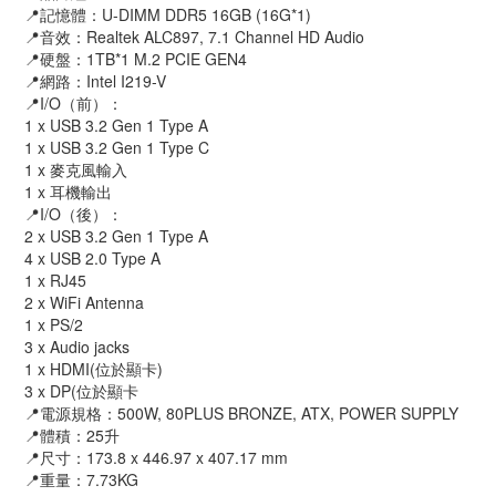
📍記憶體：U-DIMM DDR5 16GB (16G*1)
📍音效：Realtek ALC897, 7.1 Channel HD Audio
📍硬盤：1TB*1 M.2 PCIE GEN4
📍網路：Intel I219-V
📍I/O（前）：
1 x USB 3.2 Gen 1 Type A
1 x USB 3.2 Gen 1 Type C
1 x 麥克風輸入
1 x 耳機輸出
📍I/O（後）：
2 x USB 3.2 Gen 1 Type A
4 x USB 2.0 Type A
1 x RJ45
2 x WiFi Antenna
1 x PS/2
3 x Audio jacks
1 x HDMI(位於顯卡)
3 x DP(位於顯卡
📍電源規格：500W, 80PLUS BRONZE, ATX, POWER SUPPLY
📍體積：25升
📍尺寸：173.8 x 446.97 x 407.17 mm
📍重量：7.73KG