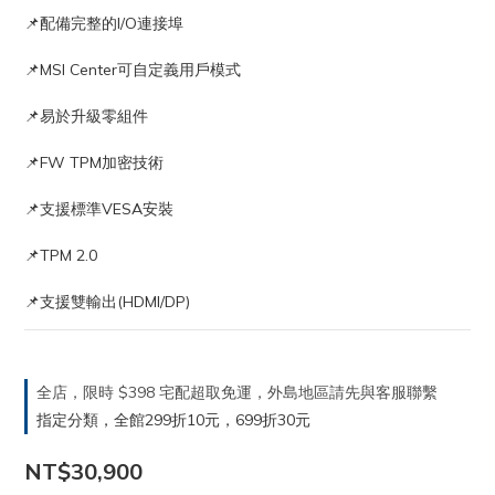
📌配備完整的I/O連接埠
📌MSI Center可自定義用戶模式
📌易於升級零組件
📌FW TPM加密技術
📌支援標準VESA安裝
📌TPM 2.0
📌支援雙輸出(HDMI/DP)
全店，限時 $398 宅配超取免運，外島地區請先與客服聯繫
指定分類，全館299折10元，699折30元
NT$30,900