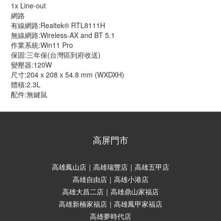
1x Line-out
網路
有線網路:Realtek® RTL8111H
無線網路:Wireless-AX and BT 5.1
作業系統:Win11 Pro
保固:三年保(台灣區到府收送)
變壓器:120W
尺寸:204 x 208 x 54.8 mm (WXDXH)
體積:2.3L
配件:無鍵鼠
高屏門市
高雄鳳山店｜高雄瑞豐店｜高雄五甲店
高雄自由店｜高雄小港店
高雄大昌二店｜高雄鼎山家福店
高雄新楠家福店｜高雄鳳甲家福店
高雄夢時代店