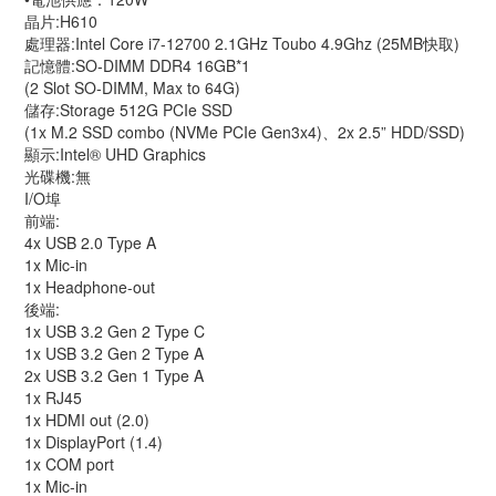
晶片:H610
處理器:Intel Core i7-12700 2.1GHz Toubo 4.9Ghz (25MB快取)
記憶體:SO-DIMM DDR4 16GB*1
(2 Slot SO-DIMM, Max to 64G)
儲存:Storage 512G PCIe SSD
(1x M.2 SSD combo (NVMe PCIe Gen3x4)、2x 2.5” HDD/SSD)
顯示:Intel® UHD Graphics
光碟機:無
I/O埠
前端:
4x USB 2.0 Type A
1x Mic-in
1x Headphone-out
後端:
1x USB 3.2 Gen 2 Type C
1x USB 3.2 Gen 2 Type A
2x USB 3.2 Gen 1 Type A
1x RJ45
1x HDMI out (2.0)
1x DisplayPort (1.4)
1x COM port
1x Mic-in