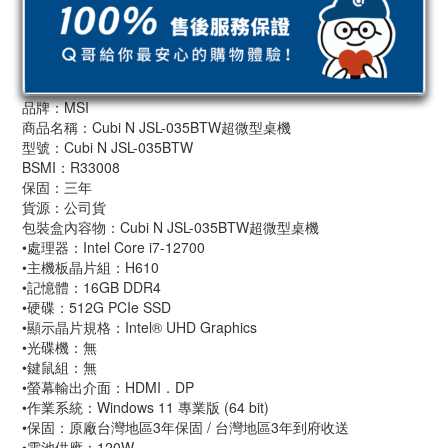
品牌：MSI
商品名稱：Cubi N JSL-035BTW超微型桌機
型號：Cubi N JSL-035BTW
BSMI：R33008
保固：三年
貨源：公司貨
包裝盒內容物：Cubi N JSL-035BTW超微型桌機
•處理器：Intel Core i7-12700
•主機板晶片組：H610
•記憶體：16GB DDR4
•硬碟：512G PCIe SSD
•顯示晶片規格：Intel® UHD Graphics
•光碟機：無
•鍵鼠組：無
•螢幕輸出介面：HDMI．DP
•作業系統：Windows 11 專業版 (64 bit)
•保固：原廠台灣地區3年保固 / 台灣地區3年到府收送
•電池供應：120W 