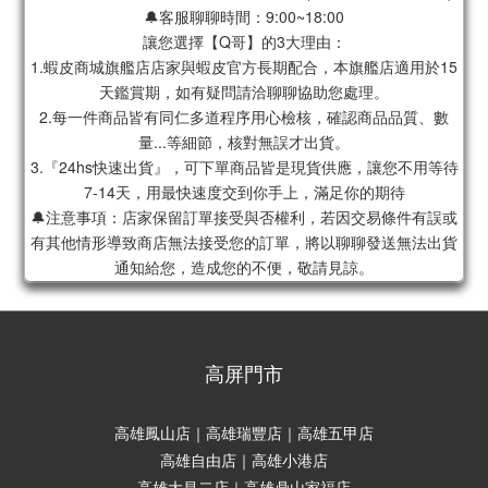
🔔客服聊聊時間：9:00~18:00
讓您選擇【Q哥】的3大理由：
1.蝦皮商城旗艦店店家與蝦皮官方長期配合，本旗艦店適用於15
天鑑賞期，如有疑問請洽聊聊協助您處理。
2.每一件商品皆有同仁多道程序用心檢核，確認商品品質、數
量...等細節，核對無誤才出貨。
3.『24hs快速出貨』，可下單商品皆是現貨供應，讓您不用等待
7-14天，用最快速度交到你手上，滿足你的期待
🔔注意事項：店家保留訂單接受與否權利，若因交易條件有誤或
有其他情形導致商店無法接受您的訂單，將以聊聊發送無法出貨
通知給您，造成您的不便，敬請見諒。
高屏門市
高雄鳳山店｜高雄瑞豐店｜高雄五甲店
高雄自由店｜高雄小港店