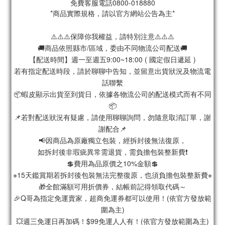
免費客服電話0800-018880
*商品實際規格，請以官方網站公告為主*
⚠️⚠️⚠️保障你我權益，請特別注意⚠️⚠️⚠️
🚚商品依照縣市/區域，委由不同物流公司配送🚚
【配送時間】週一至週五9:00~18:00 ( 國定假日遞延 )
若有指定配送時段，請於聊聊中告知，並留意出貨狀況及物流電
話聯繫
📦蝦皮顯示出貨至到貨日，依據各物流公司的配送模式而有不同
📦
📌若對配送狀況有疑慮，請使用聊聊詢問，勿隨意取消訂單，謝
謝配合📌
📢因商品為原廠獨立包裝，經拆封後無法復原，
如拆封後非瑕疵異常需退貨，需負擔包裝整新費❗️
💲費用為品原價之10%金額💲
※15天鑑賞期若拆封後包裝無法完整復原，也須負擔包裝整新費※
🎁全館滿額可用折價券，結帳前記得領取代碼～
🎉Q哥為指定免運賣家，超商免運券都可以使用！(依官方發放範
圍為主)
💥週三免運日再加碼！$99免運人人有！(依官方發放範圍為主)