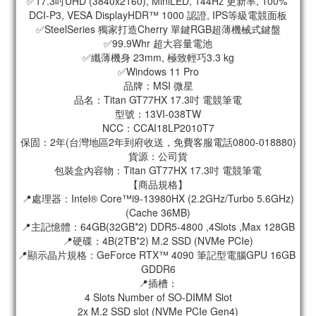
✅17.3吋UHD (3840x2160), MiniLED, 144Hz 更新率, 100% 
DCI-P3, VESA DisplayHDR™ 1000 認證, IPS等級電競面板
✅SteelSeries 獨家打造Cherry 單鍵RGB超薄機械式鍵盤
✅99.9Whr 超大容量電池
✅纖薄機身 23mm, 極致輕巧3.3 kg
✅Windows 11 Pro
品牌：MSI 微星
品名：Titan GT77HX 17.3吋 電競筆電
型號：13VI-038TW
NCC：CCAI18LP2010T7
保固：2年(台灣地區2年到府收送，免費客服電話0800-018880)
貨源：公司貨
包裝盒內容物：Titan GT77HX 17.3吋 電競筆電
【商品規格】
📍處理器：Intel® Core™i9-13980HX (2.2GHz/Turbo 5.6GHz)
(Cache 36MB)
📍主記憶體：64GB(32GB*2) DDR5-4800 ,4Slots ,Max 128GB
📍硬碟：4B(2TB*2) M.2 SSD (NVMe PCIe)
📍顯示晶片規格：GeForce RTX™ 4090 筆記型電腦GPU 16GB 
GDDR6
📍插槽：
4 Slots Number of SO-DIMM Slot
2x M.2 SSD slot (NVMe PCIe Gen4)