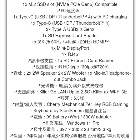
1x M.2 SSD slot (NVMe PCIe Gen5) Compatible
📍I/O連接埠：
1x Type-C (USB / DP / Thunderbolt™ 4) with PD charging
1x Type-C (USB / DP / Thunderbolt™ 4)
3x Type-A USB3.2 Gen2
1x SD Express Card Reader
1x (8K @ 60Hz / 4K @ 120Hz) HDMI™
1x Mini-DisplayPort
1x RJ45
📍讀卡機支援：1x SD Express Card Reader
📍視訊鏡頭：IR HD type (30fps@720p)
📍音效：2x 2W Speaker 2x 2W Woofer 1x Mic-in/Headphone-
out Combo Jack
📍光碟機：無,請另購外接式光碟機
📍支援網路：Killer Gb LAN (Up to 2.5G) Killer ax Wi-Fi 6E
📍藍牙：5.3版
📍鍵盤/輸入裝置：Cherry Mechanical Per-Key RGB Gaming 
Keyboard by SteelSeries※鍵盤含注音
📍電池：99 Battery (Whr) / 330W adapter
📍作業系統：Windows 11 Pro
📍尺寸及重量：397 x 330 x 23 mm/3.3 kg
📍保固：2年保固+1年意外損壞保障服務 台灣地區2年到府收送 