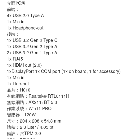
介面I/O埠
前端：
4x USB 2.0 Type A
1x Mic-in
1x Headphone-out
後端：
1x USB 3.2 Gen 2 Type C
1x USB 3.2 Gen 2 Type A
2x USB 3.2 Gen 1 Type A
1x RJ45
1x HDMI out (2.0)
1xDisplayPort 1x COM port (1x on board, 1 for accessory)
1x Mic-in
1x Line-out
晶片：H610
有線網路：Realtek® RTL8111H
無線網路：AX211+BT 5.3
作業系統：Win11 PRO
變壓器：120W
尺寸：204 x 208 x 54.8 mm
體積：2.3 Liter / 4.05 pt
備註：含TPM 2.0