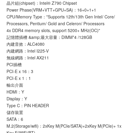
晶片組(chipset)：Intel® Z790 Chipset
Power Phase(VRM+VTT+GPU+SA)：16+0+1+1
CPU/Memory Type："Supports 12th/13th Gen Intel/ Core/
Processors, Pentium/ Gold and Celeron/ Processors
4x DDR4 memory slots, support 5200+ MHz(OC)"
記憶體插槽 &amp;最大容量：DIMM*4 /128GB
內建音效：ALC4080
內建網路：Intel I225-V
無線網路：Intel AX211
PCI插槽
PCI-E x 16：3
PCI-E x 1：1
輸出介面
HDMI：Y
Display：Y
Type C：PIN HEADER
儲存裝置
SATA：6
M.2(Storage/wifi)：2xKey M(PCIe/SATA)+2xKey M(PCIe)+ 1x
Key E(WiFi/BT)