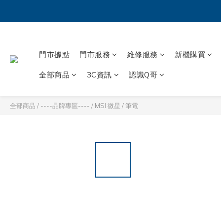
門市據點
門市服務
維修服務
新機購買
全部商品
3C資訊
認識Q哥
全部商品
/
----品牌專區----
/
MSI 微星
/
筆電