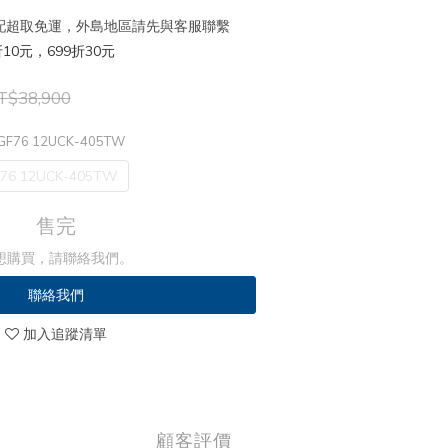
 宅配超取免運，外島地區請先與客服聯繫
10元，699折30元
T$38,900
 GF76 12UCK-405TW
76 12UCK-405TW
售完
想購買，請聯絡我們。
聯絡我們
加入追蹤清單
顧客評價