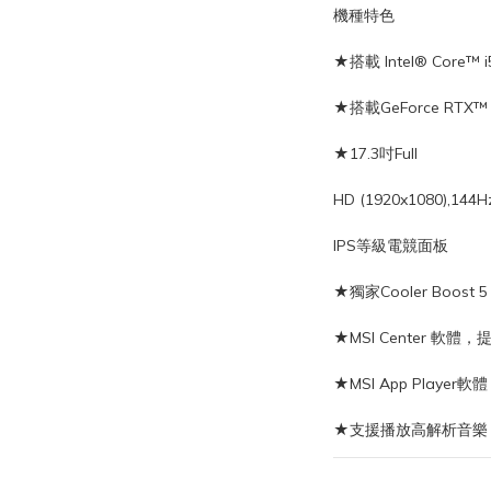
機種特色
★搭載 Intel® Core™ 
★搭載GeForce RTX™
★17.3吋Full
HD (1920x1080),14
IPS等級電競面板
★獨家Cooler Boost
★MSI Center 軟
★MSI App Play
★支援播放高解析音樂