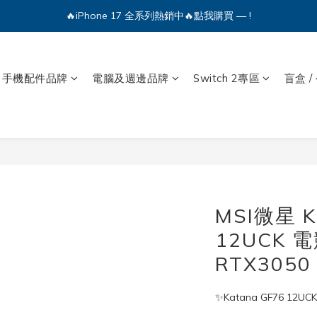
🔥iPhone 17 全系列熱銷中🔥點我購買 — !
💕加入Q哥 Line 新好友領優惠券！🎫
🔥iPhone 17 全系列熱銷中🔥點我購買 — !
手機配件品牌
電腦及週邊品牌
Switch 2專區
盲盒 /
MSI微星 K
12UCK 電
RTX3050 
✨Katana GF76 12U