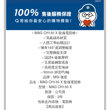
✨MAG CH130 X 龍魂電競椅✨
✅高級絨布材質
✅人體工學結構設計
✅擁有165°度調整幅度
✅完整鋼架支撐
✅認證4 級氣壓桿
✅五星級鋼製底座
✅高密度定型海綿
✅60mm 靜音PU輪
品牌：MSI 微星
品名：MAG CH130 X 龍魂電競椅
型號：MAG CH130 X
貨源：公司貨
保固：2年
包裝盒內容物：電競椅
【商品規格】