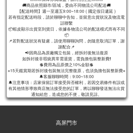
🚚商品依照縣市/區域，委由不同物流公司配送🚚
【配送時間】週一至週五9:00~18:00 ( 國定假日遞延 )
若有指定配送時段，請於聊聊中告知，並留意出貨狀況及物流電
話聯繫
📦蝦皮顯示出貨至到貨日，依據各物流公司的配送模式而有不同
📦
📌若對配送狀況有疑慮，請使用聊聊詢問，勿隨意取消訂單，謝
謝配合📌
📢因商品為原廠獨立包裝，經拆封後無法復原
如拆封後非瑕疵異常需退貨，需負擔包裝整新費❗️
💲費用為品原價之10%金額💲
※15天鑑賞期若拆封後包裝無法完整復原，也須負擔包裝整新費※
🔔客服聊聊時間：9:00~18:00
🔔注意事項：店家保留訂單接受與否權利，若因交易條件有誤或
有其他情形導致商店無法接受您的訂單，將以聊聊發送無法出貨
通知給您，造成您的不便，敬請見諒。
高屏門市