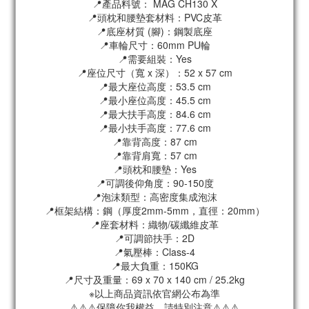
📍產品料號： MAG CH130 X
📍頭枕和腰墊套材料：PVC皮革
📍底座材質 (腳)：鋼製底座
📍車輪尺寸：60mm PU輪
📍需要組裝：Yes
📍座位尺寸（寬 x 深）：52 x 57 cm
📍最大座位高度：53.5 cm
📍最小座位高度：45.5 cm
📍最大扶手高度：84.6 cm
📍最小扶手高度：77.6 cm
📍靠背高度：87 cm
📍靠背肩寬：57 cm
📍頭枕和腰墊：Yes
📍可調後仰角度：90-150度
📍泡沫類型：高密度集成泡沫
📍框架結構：鋼（厚度2mm-5mm，直徑：20mm）
📍座套材料：織物/碳纖維皮革
📍可調節扶手：2D
📍氣壓棒：Class-4
📍最大負重：150KG
📍尺寸及重量：69 x 70 x 140 cm / 25.2kg
※以上商品資訊依官網公布為準
⚠️⚠️⚠️保障你我權益，請特別注意⚠️⚠️⚠️