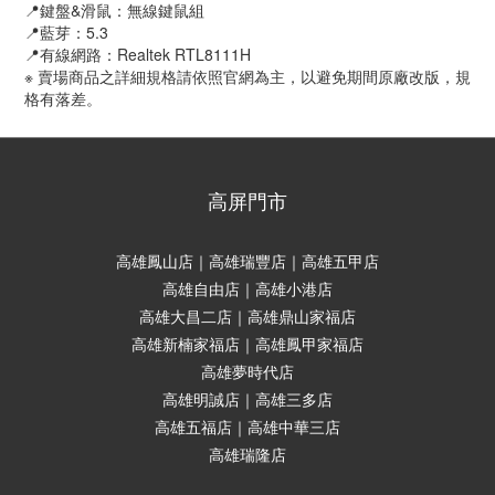
📍鍵盤&滑鼠：無線鍵鼠組
📍藍芽：5.3
📍有線網路：Realtek RTL8111H
※ 賣場商品之詳細規格請依照官網為主，以避免期間原廠改版，規
格有落差。
高屏門市
高雄鳳山店｜高雄瑞豐店｜高雄五甲店
高雄自由店｜高雄小港店
高雄大昌二店｜高雄鼎山家福店
高雄新楠家福店｜高雄鳳甲家福店
高雄夢時代店
高雄明誠店｜高雄三多店
高雄五福店｜高雄中華三店
高雄瑞隆店