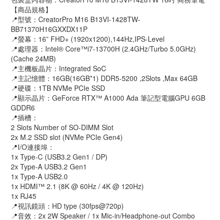
【商品規格】
📍型號：CreatorPro M16 B13VI-1428TW-
BB71370H16GXXDX11P
📍螢幕：16” FHD+ (1920x1200),144Hz,IPS-Level
📍處理器：Intel® Core™i7-13700H (2.4GHz/Turbo 5.0GHz)
(Cache 24MB)
📍主機板晶片：Integrated SoC
📍主記憶體：16GB(16GB*1) DDR5-5200 ,2Slots ,Max 64GB
📍硬碟：1TB NVMe PCIe SSD
📍顯示晶片：GeForce RTX™ A1000 Ada 筆記型電腦GPU 6GB
GDDR6
📍插槽：
2 Slots Number of SO-DIMM Slot
2x M.2 SSD slot (NVMe PCIe Gen4)
📍I/O連接埠：
1x Type-C (USB3.2 Gen1 / DP)
2x Type-A USB3.2 Gen1
1x Type-A USB2.0
1x HDMI™ 2.1 (8K @ 60Hz / 4K @ 120Hz)
1x RJ45
📍視訊鏡頭：HD type (30fps@720p)
📍音效：2x 2W Speaker / 1x Mic-in/Headphone-out Combo