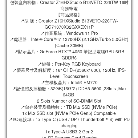
包裝盒內容物：Creator Z16HXStudio B13VETO-226TW 16吋
商務筆電
【商品規格】
📍型 號：Creator Z16HXStudio B13VETO-226TW-
GG71370X32GXXDX11P
📍作業系統：Windows 11 Pro
📍處理器：Intel® Core™i7-13700HX (2.1GHz/Turbo 5.0GHz)
(Cache 30MB)
📍顯示晶片：GeForce RTX™ 4050 筆記型電腦GPU 6GB
GDDR6
📍鍵盤：Per-Key RGB Keyboard
📍螢幕尺寸及解析度：16" QHD+(2560x1600), 120Hz, IPS-
Level, Touchscreen
📍主機板晶片：Intel® HM770
📍記憶體及插槽數：32GB(16G*2) DDR5-5600 ,2Slots ,Max
64GB
2 Slots Number of SO-DIMM Slot
📍儲存裝置及插槽數：1TB M.2 SSD (NVMe PCIe)
1x M.2 SSD slot (NVMe PCIe Gen5) Compatible
📍I/O連接埠：1x Type-C (USB / DP / Thunderbolt™ 4) with PD
charging
1x Type-A USB3.2 Gen2
1x SD Express Card Reader