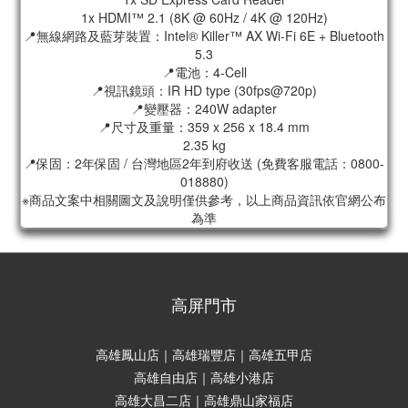
1x HDMI™ 2.1 (8K @ 60Hz / 4K @ 120Hz)
📍無線網路及藍芽裝置：Intel® Killer™ AX Wi-Fi 6E + Bluetooth
5.3
📍電池：4-Cell
📍視訊鏡頭：IR HD type (30fps@720p)
📍變壓器：240W adapter
📍尺寸及重量：359 x 256 x 18.4 mm
2.35 kg
📍保固：2年保固 / 台灣地區2年到府收送 (免費客服電話：0800-
018880)
※商品文案中相關圖文及說明僅供參考，以上商品資訊依官網公布
為準
高屏門市
高雄鳳山店｜高雄瑞豐店｜高雄五甲店
高雄自由店｜高雄小港店
高雄大昌二店｜高雄鼎山家福店