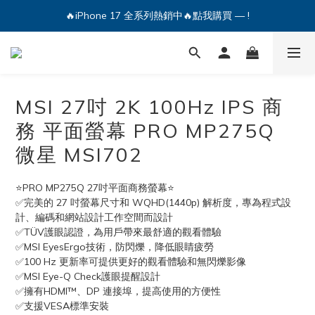
🔥iPhone 17 全系列熱銷中🔥點我購買 — !
🔥iPhone 17 全系列熱銷中🔥點我購買 — !
💕加入Q哥 Line 新好友領優惠券！🎫
🔥iPhone 17 全系列熱銷中🔥點我購買 — !
MSI 27吋 2K 100Hz IPS 商
務 平面螢幕 PRO MP275Q
微星 MSI702
⭐PRO MP275Q 27吋平面商務螢幕⭐
✅完美的 27 吋螢幕尺寸和 WQHD(1440p) 解析度，專為程式設
計、編碼和網站設計工作空間而設計
✅TÜV護眼認證，為用戶帶來最舒適的觀看體驗
✅MSI EyesErgo技術，防閃爍，降低眼睛疲勞
✅100 Hz 更新率可提供更好的觀看體驗和無閃爍影像
✅MSI Eye-Q Check護眼提醒設計
✅擁有HDMI™、DP 連接埠，提高使用的方便性
✅支援VESA標準安裝