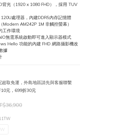
D背光（1920 x 1080 FHD），採用 TUV 
e™ 5 120U處理器，內建DDR5內存記憶體
計（Modern AM242P 1M 非觸控螢幕）
的工作環境
AIO無需系統啟動即可進入顯示器模式
ows Hello 功能的內建 FHD 網路攝影機改
數據
計
 宅配超取免運，外島地區請先與客服聯繫
10元，699折30元
T$36,900
211TW
TW