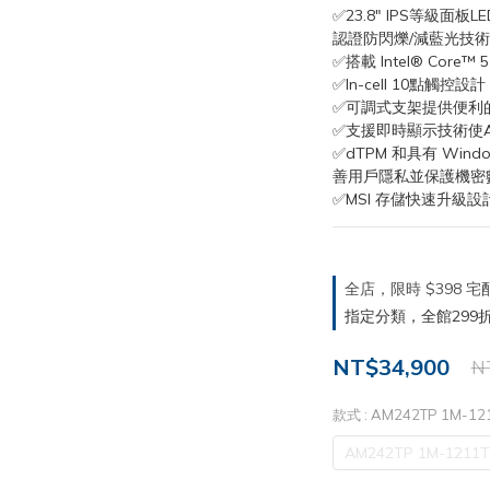
✅23.8" IPS等級面板LE
認證防閃爍/減藍光技術
✅搭載 Intel® Cor
✅In-cell 10點觸控設
✅可調式支架提供便利
✅支援即時顯示技術使
✅dTPM 和具有 Wind
善用戶隱私並保護機密
✅MSI 存儲快速升級設
全店，限時 $398
指定分類，全館299折
NT$34,900
N
款式
: AM242TP 1M-1
AM242TP 1M-1211