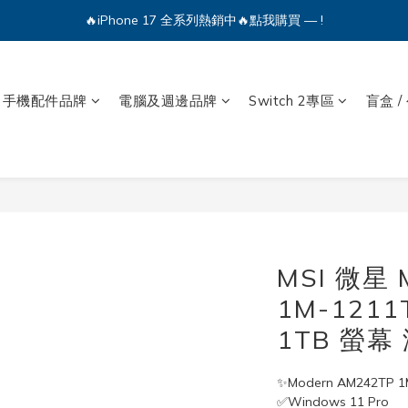
🔥iPhone 17 全系列熱銷中🔥點我購買 — !
💕加入Q哥 Line 新好友領優惠券！🎫
🔥iPhone 17 全系列熱銷中🔥點我購買 — !
手機配件品牌
電腦及週邊品牌
Switch 2專區
盲盒 /
MSI 微星 
1M-1211
1TB 螢幕 
✨Modern AM242TP 
✅Windows 11 Pro