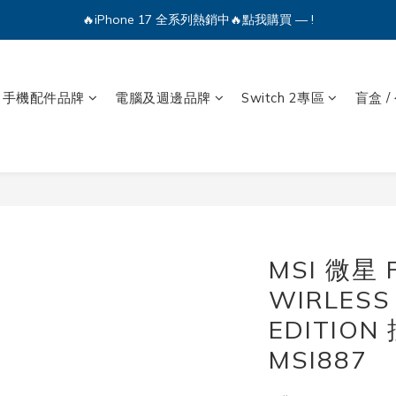
🔥iPhone 17 全系列熱銷中🔥點我購買 — !
💕加入Q哥 Line 新好友領優惠券！🎫
🔥iPhone 17 全系列熱銷中🔥點我購買 — !
手機配件品牌
電腦及週邊品牌
Switch 2專區
盲盒 /
MSI 微星 
WIRLESS
EDITIO
MSI887