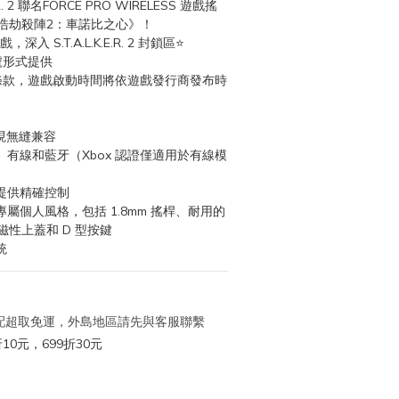
E.R. 2 聯名FORCE PRO WIRELESS 遊戲搖
浩劫殺陣2：車諾比之心》！
入 S.T.A.L.K.E.R. 2 封鎖區⭐
號形式提供
條款，遊戲啟動時間將依遊戲發行商發布時
實現無縫兼容
有線和藍牙（Xbox 認證僅適用於有線模
提供精確控制
屬個人風格，包括 1.8mm 搖桿、耐用的
性上蓋和 D 型按鍵
統
 宅配超取免運，外島地區請先與客服聯繫
10元，699折30元