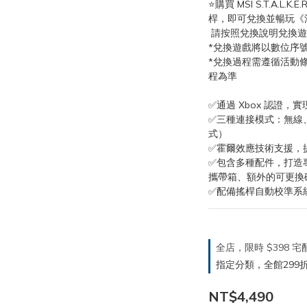
⭐購買 MSI S.T.A.L.K.
桿，即可兌換並暢玩《
 請按照兌換說明兌換遊戲，深
*兌換遊戲將以數位序
*兌換過程需遵循活動
程為準
✅通過 Xbox 認證，
✅三種連接模式：無線、
式）
✅霍爾效應技術支援，
✅包含多種配件，打造專
攜帶箱、額外的可更換磁
✅配備搖桿自動校準系
全店，限時 $398
指定分類，全館299折
NT$4,490