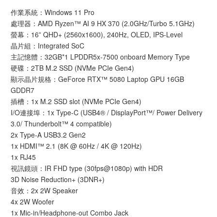
作業系統：Windows 11 Pro
處理器：AMD Ryzen™ AI 9 HX 370 (2.0GHz/Turbo 5.1GHz)
螢幕：16” QHD+ (2560x1600), 240Hz, OLED, IPS-Level
晶片組：Integrated SoC
主記憶體：32GB*1 LPDDR5x-7500 onboard Memory Type
硬碟：2TB M.2 SSD (NVMe PCIe Gen4)
顯示晶片規格：GeForce RTX™ 5080 Laptop GPU 16GB
GDDR7
插槽：1x M.2 SSD slot (NVMe PCIe Gen4)
I/O連接埠：1x Type-C (USB4® / DisplayPort™/ Power Delivery
3.0/ Thunderbolt™ 4 compatible)
2x Type-A USB3.2 Gen2
1x HDMI™ 2.1 (8K @ 60Hz / 4K @ 120Hz)
1x RJ45
視訊鏡頭：IR FHD type (30fps@1080p) with HDR
3D Noise Reduction+ (3DNR+)
音效：2x 2W Speaker
4x 2W Woofer
1x Mic-in/Headphone-out Combo Jack