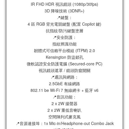
IR FHD HDR 視訊鏡頭 (1080p/30fps)
3D 降噪技術 (3DNR+)
📍鍵盤：
4 區 RGB 背光電競鍵盤 (配置 Copilot 鍵)
抗指紋/防污鍵盤塗層
📍安全防護：
指紋辨識功能
韌體式可信賴平台模組 (fTPM) 2.0
Kensington 防盜鎖孔
微軟認證安全防護電腦 (Secured-core PC)
視訊鏡頭遮罩 / 鏡頭防窺開關
📍通訊與網路：
2.5GbE 有線網路
802.11 be Wi-Fi 7 無線網卡 + 藍牙 v6
📍音訊功能：
2 x 2W 揚聲器
2 x 2W 重低音喇叭
空間陣列式麥克風
📍音源連接埠：1x Mic-in/Headphone-out Combo Jack