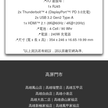
📍I/O 連接埠：
1x RJ45
2x Thunderbolt™ 4 (DisplayPort™/ PD 3.0充電)
2x USB 3.2 Gen2 Type-A
1x HDMI™ 2.1 (8K@60Hz / 4K@120Hz)
📍電池：4-Cell / 90 Whr
📍電源：240W 充電器
📍尺寸 (寬 x 長 x 高)：354 x 246 x 16.65-19.99 mm
*以上資訊若有錯誤，請以原廠官網為準。
高屏門市
高雄鳳山店｜高雄瑞豐店｜高雄五甲店
高雄自由店｜高雄小港店
高雄大昌二店｜高雄鼎山家福店
高雄新楠家福店｜高雄鳳甲家福店