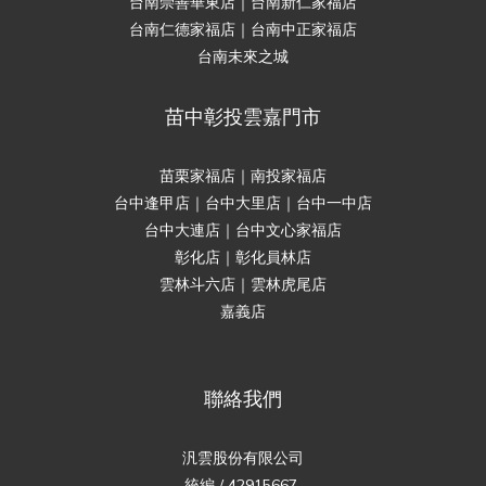
台南崇善華東店｜台南新仁家福店
台南仁德家福店｜台南中正家福店
台南未來之城
苗中彰投雲嘉門市
苗栗家福店｜南投家福店
台中逢甲店｜台中大里店｜台中一中店
台中大連店｜台中文心家福店
彰化店｜彰化員林店
雲林斗六店｜雲林虎尾店
嘉義店
聯絡我們
汎雲股份有限公司
立即購買
統編 / 42915667