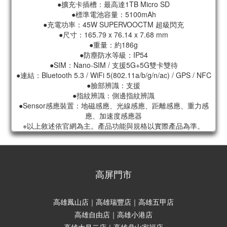
●擴充卡插槽：最高達1TB Micro SD
●標準電池容量：5100mAh
●充電功率：45W SUPERVOOCTM 超級閃充
●尺寸：165.79 x 76.14 x 7.68 mm
●重量：約186g
●防塵防水等級：IP54
●SIM：Nano-SIM / 支援5G+5G雙卡雙待
●連結：Bluetooth 5.3 / WiFi 5(802.11a/b/g/n/ac) / GPS / NFC
●臉部辨識：支援
●指紋辨識：側邊指紋辨識
●Sensor感應裝置：地磁感應、光線感應、距離感應、重力感
應、加速度感應器
※以上敘述依官網為主。產品功能與規格以實際產品為準。
高屏門市
高雄鳳山店｜高雄瑞豐店｜高雄五甲店
高雄自由店｜高雄小港店