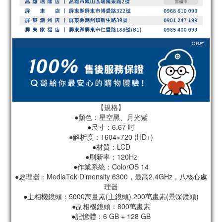
【規格】
●顏色：星空黑、月光紫
●尺寸：6.67 吋
●解析度：1604×720 (HD+)
●材質：LCD
●刷新率：120Hz
●作業系統：ColorOS 14
●處理器：MediaTek Dimensity 6300，最高2.4GHz，八核心處
理器
●主相機鏡頭：5000萬畫素(主鏡頭) 200萬畫素(景深鏡頭)
●副相機鏡頭：800萬畫素
●記憶體：6 GB + 128 GB