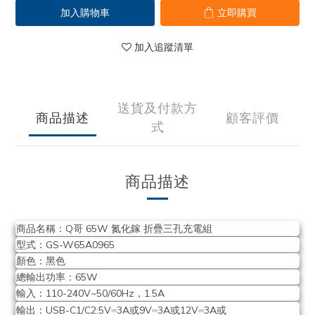
加入購物車
立即購買
加入追蹤清單
送貨及付款方
商品描述
顧客評價
式
商品描述
商品名稱：Q哥 65W 氮化鎵 折疊三孔充電組
型式：GS-W65A0965
顏色：黑色
總輸出功率：65W
輸入：110-240V~50/60Hz，1.5A
⎓
⎓
⎓
輸出：USB-C1/C2:5V
3A或9V
3A或12V
3A或