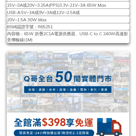
⎓
⎓
⎓
15V
3A或20V
3.25A(PPS)3.3V-21V
3A 65W Max
⎓
⎓
⎓
USB-A:5V
3A或9V
3A或12V
2.5A或
⎓
20V
1.5A 30W Max
BSMI認證字號：R65251
內容物：65W 折疊2C1A電源供應器、USB-C to C 240W高速影
音傳輸線(1M)