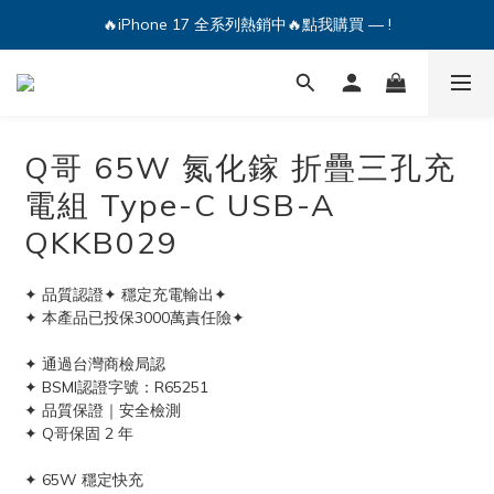
🔥iPhone 17 全系列熱銷中🔥點我購買 — !
💕加入Q哥 Line 新好友領優惠券！🎫
🔥iPhone 17 全系列熱銷中🔥點我購買 — !
Q哥 65W 氮化鎵 折疊三孔充
電組 Type-C USB-A
QKKB029
✦ 品質認證✦ 穩定充電輸出✦ 
✦ 本產品已投保3000萬責任險✦ 
✦ 通過台灣商檢局認
✦ BSMI認證字號：R65251
✦ 品質保證｜安全檢測
✦ Q哥保固 2 年
✦ 65W 穩定快充