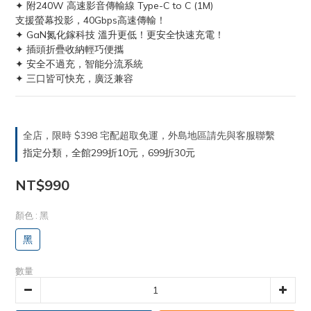
✦ 附240W 高速影音傳輸線 Type-C to C (1M)
支援螢幕投影，40Gbps高速傳輸！
✦ GaN氮化鎵科技 溫升更低！更安全快速充電！
✦ 插頭折疊收納輕巧便攜
✦ 安全不過充，智能分流系統
✦ 三口皆可快充，廣泛兼容
全店，限時 $398 宅配超取免運，外島地區請先與客服聯繫
指定分類，全館299折10元，699折30元
NT$990
顏色
: 黑
黑
數量