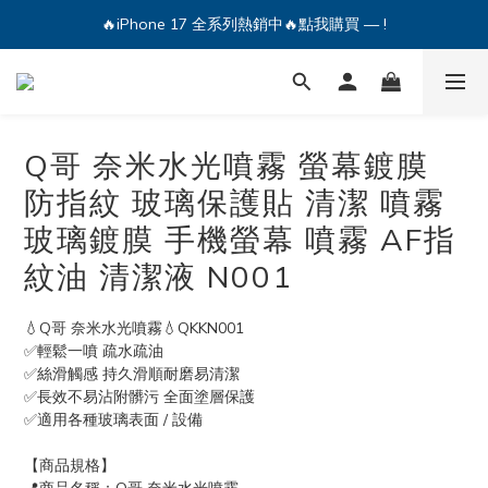
🔥iPhone 17 全系列熱銷中🔥點我購買 — !
🔥iPhone 17 全系列熱銷中🔥點我購買 — !
💕加入Q哥 Line 新好友領優惠券！🎫
🔥iPhone 17 全系列熱銷中🔥點我購買 — !
Q哥 奈米水光噴霧 螢幕鍍膜
防指紋 玻璃保護貼 清潔 噴霧
玻璃鍍膜 手機螢幕 噴霧 AF指
紋油 清潔液 N001
💧Q哥 奈米水光噴霧💧QKKN001
✅輕鬆一噴 疏水疏油
✅絲滑觸感 持久滑順耐磨易清潔
✅長效不易沾附髒污 全面塗層保護
✅適用各種玻璃表面 / 設備
【商品規格】