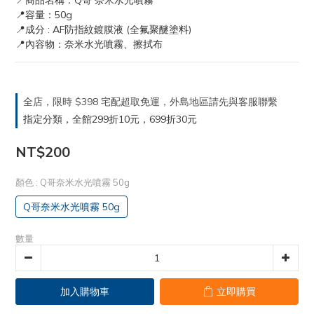
📍商品名稱：Q哥 奈米水光噴霧
📍容量：50g
📍成分 : AF防指紋鍍膜液 (全氟聚醚塗料) 
📍內容物：奈米水光噴霧、擦拭布
全店，限時 $398 宅配超取免運，外島地區請先與客服聯繫
指定分類，全館299折10元，699折30元
NT$200
顏色
: Q哥奈米水光噴霧 50g
Q哥奈米水光噴霧 50g
數量
加入購物車
立即購買