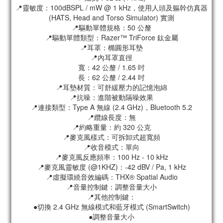
📍靈敏度：100dBSPL / mW @ 1 kHz，使用人頭及軀幹仿真器
(HATS, Head and Torso Simulator) 實測
📍驅動單體規格：50 公釐
📍驅動單體類型：Razer™ TriForce 鈦金屬
📍耳罩：橢圓形耳墊
📍內耳罩直徑
寬：42 公釐 / 1.65 吋
長：62 公釐 / 2.44 吋
📍耳墊材質：可舒緩壓力的記憶泡綿
📍抗噪：進階被動隔噪效果
📍連接類型：Type A 無線 (2.4 GHz)，Bluetooth 5.2
📍纜線長度：無
📍約略重量：約 320 公克
📍麥克風樣式：可拆卸式超寬頻
📍收音模式：單向
📍麥克風反應頻率：100 Hz - 10 kHz
📍麥克風靈敏度 (@1KHZ)：-42 dBV / Pa, 1 kHz
📍虛擬環繞音效編碼：THX® Spatial Audio
📍音量控制鍵：調整音量大小
📍其他控制鍵：
●切換 2.4 GHz 無線模式和藍牙模式 (SmartSwitch)
●調整音量大小