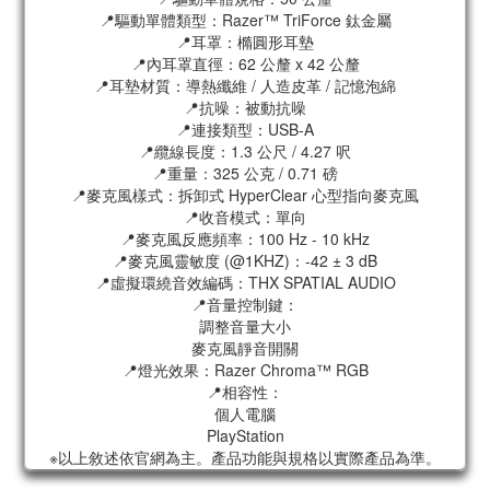
📍驅動單體類型：Razer™ TriForce 鈦金屬
📍耳罩：橢圓形耳墊
📍內耳罩直徑：62 公釐 x 42 公釐
📍耳墊材質：導熱纖維 / 人造皮革 / 記憶泡綿
📍抗噪：被動抗噪
📍連接類型：USB-A
📍纜線長度：1.3 公尺 / 4.27 呎
📍重量：325 公克 / 0.71 磅
📍麥克風樣式：拆卸式 HyperClear 心型指向麥克風
📍收音模式：單向
📍麥克風反應頻率：100 Hz - 10 kHz
📍麥克風靈敏度 (@1KHZ)：-42 ± 3 dB
📍虛擬環繞音效編碼：THX SPATIAL AUDIO
📍音量控制鍵：
調整音量大小
麥克風靜音開關
📍燈光效果：Razer Chroma™ RGB
📍相容性：
個人電腦
PlayStation
※以上敘述依官網為主。產品功能與規格以實際產品為準。