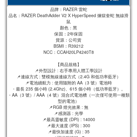
品牌：RAZER 雷蛇
品名：RAZER DeathAdder V2 X HyperSpeed 煉獄奎蛇 無線滑
鼠
顏色：黑
保固：2年保固
貨源：公司貨
BSMI：R39212
NCC：CCAH20LP4240T8
【商品規格】
📌外型設計 : 右手專用人體工學設計
📌連線方式 : 雙模無線連線方式（2.4G 和低功率藍牙）
📌電池續航力 : 使用隨附的 AA（3 號）電池時
・最長 235 個小時 (2.4Ghz)、615 個小時（低功率藍牙）。
・AA（3 號）/ AAA（4 號）混合式電池槽（一次僅可使用一種類
型的電池）
📌RGB 燈光效果 : 無
📌感測器 : 光學
📌最高靈敏度 (DPI) : 14000
📌最大速度 (IPS) : 300
📌最快加速度 (G) : 35