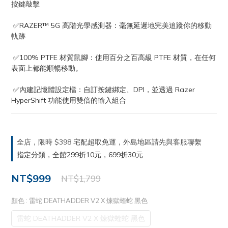
按鍵敲擊
 ✅RAZER™ 5G 高階光學感測器：毫無延遲地完美追蹤你的移動
軌跡
 ✅100% PTFE 材質鼠腳：使用百分之百高級 PTFE 材質，在任何
表面上都能順暢移動。
 ✅內建記憶體設定檔：自訂按鍵綁定、DPI，並透過 Razer 
HyperShift 功能使用雙倍的輸入組合
全店，限時 $398 宅配超取免運，外島地區請先與客服聯繫
指定分類，全館299折10元，699折30元
NT$999
NT$1,799
顏色
: 雷蛇 DEATHADDER V2 X 煉獄蝰蛇 黑色
雷蛇 DEATHADDER V2 X 煉獄蝰蛇 黑色