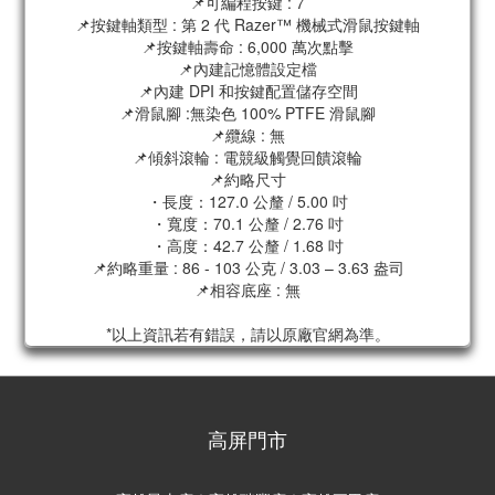
📌可編程按鍵 : 7
📌按鍵軸類型 : 第 2 代 Razer™ 機械式滑鼠按鍵軸
📌按鍵軸壽命 : 6,000 萬次點擊
📌內建記憶體設定檔
📌內建 DPI 和按鍵配置儲存空間
📌滑鼠腳 :無染色 100% PTFE 滑鼠腳
📌纜線 : 無
📌傾斜滾輪 : 電競級觸覺回饋滾輪
📌約略尺寸
・長度：127.0 公釐 / 5.00 吋
・寬度：70.1 公釐 / 2.76 吋
・高度：42.7 公釐 / 1.68 吋
📌約略重量 : 86 - 103 公克 / 3.03 – 3.63 盎司
📌相容底座 : 無
*以上資訊若有錯誤，請以原廠官網為準。
高屏門市