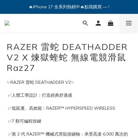
🔥iPhone 17 全系列熱銷中🔥點我購買 — !
💕加入Q哥 Line 新好友領優惠券！🎫
🔥iPhone 17 全系列熱銷中🔥點我購買 — !
RAZER 雷蛇 DEATHADDER
V2 X 煉獄蝰蛇 無線電競滑鼠
Raz27
✨RAZER 雷蛇 DEATHADDER V2✨
 ✅人體工學設計：打造經典舒適感
 ✅低延遲。高效能：RAZER™ HYPERSPEED WIRELESS
 ✅7 顆可編程按鍵
 ✅第 2 代 RAZER™ 機械式滑鼠按鍵軸：承受高達 6,000 萬次的