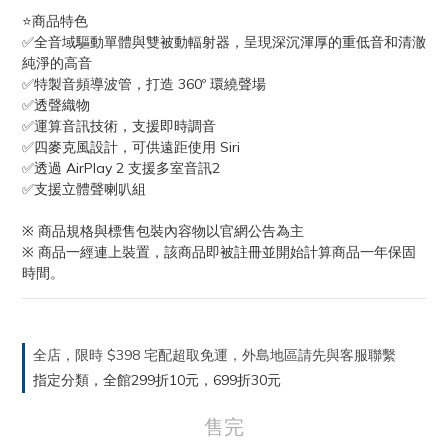
⭐️商品特色
✅全音域驅動單體與雙被動輻射器，呈現深沉渾厚的重低音和清澈
純淨的高音
✅特製音頻導波管，打造 360º 環繞聲場
✅透聲織物
✅運算音訊技術，支援即時調音
✅四麥克風設計，可供遠距使用 Siri
✅透過 AirPlay 2 支援多室音訊2
✅支援立體聲喇叭組
※ 商品規格與標售包裝內容物以官網公告為主
※ 商品一經連上裝置，該商品即被註冊並開始計算商品一年保固
時間。
全店，限時 $398 宅配超取免運，外島地區請先與客服聯繫
指定分類，全館299折10元，699折30元
售完